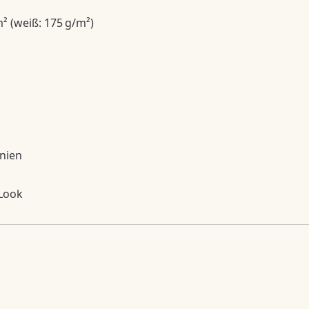
² (weiß: 175 g/m²)
inien
 Look