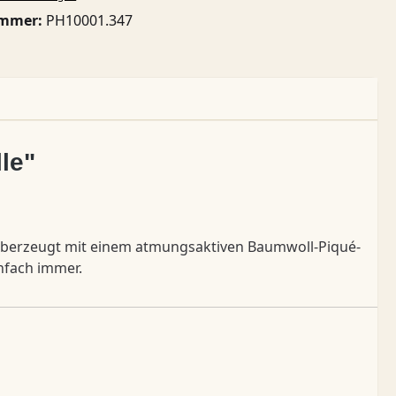
ummer:
PH10001.347
le"
berzeugt mit einem atmungsaktiven Baumwoll-Piqué-
infach immer.