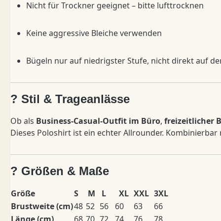
Nicht für Trockner geeignet – bitte lufttrocknen
Keine aggressive Bleiche verwenden
Bügeln nur auf niedrigster Stufe, nicht direkt auf d
? Stil & Trageanlässe
Ob als
Business-Casual-Outfit im Büro
,
freizeitlicher 
Dieses Poloshirt ist ein echter Allrounder. Kombinierba
? Größen & Maße
Größe
S
M
L
XL
XXL
3XL
Brustweite (cm)
48
52
56
60
63
66
Länge (cm)
68
70
72
74
76
78