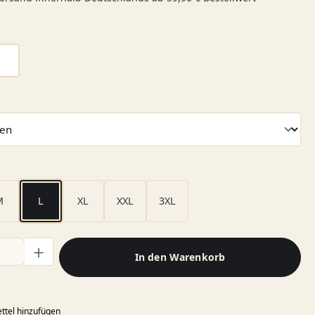
ählen
weiß
len
wählen
M
L
XL
XXL
3XL
l: Gib den gewünschten Wert ein oder benutze die Schaltflächen
In den Warenkorb
ttel hinzufügen