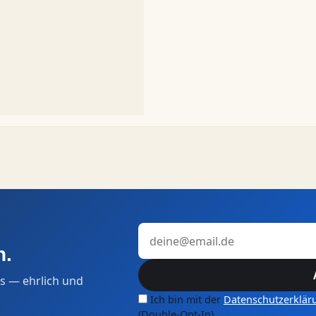
E-Mail-Adresse
n.
s — ehrlich und
Ich bin mit der
Datenschutzerklär
(Double-Opt-In).