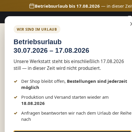
Betriebsurlaub bis 17.08.2026
— in dieser Zei
🚚
m Hauptinhalt springen
Zur Suche springen
Zur Hauptnavigation springen
WIR SIND IM URLAUB
Home
Shop
Marketing
Betriebsurlaub
30.07.2026 – 17.08.2026
Shop
Vereinswelt
Schützenzunft Tessin
Unsere Werkstatt steht bis einschließlich 17.08.2026
Herren Poloshirt-/hemd
still — in dieser Zeit wird nicht produziert.
Der Shop bleibt offen,
Bestellungen sind jederzeit
möglich
Bildergalerie überspringen
Produktion und Versand starten wieder am
18.08.2026
Anfragen beantworten wir nach dem Urlaub der Reihe
nach