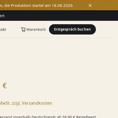
×
n, die Produktion startet am 18.08.2026.
ert
takt
Warenkorb
Erstgespräch buchen
 Preis:
 €
 MwSt. zzgl. Versandkosten
ersand innerhalb Deutschlands ab 59,90 € Bestellwert