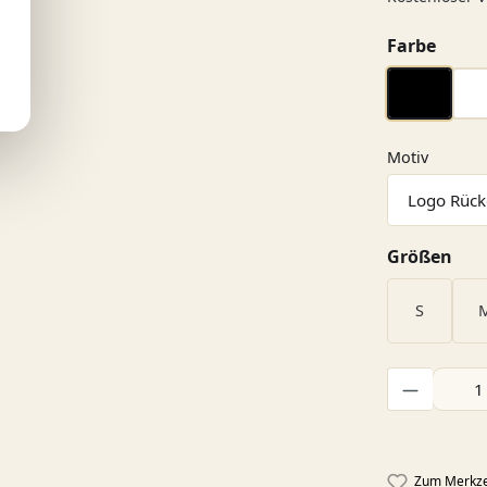
ausw
Farbe
schwarz
auswäh
Motiv
aus
Größen
S
Produkt Anzah
Zum Merkze