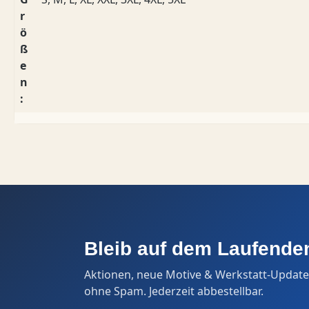
r
ö
ß
e
n
:
Bleib auf dem Laufende
Aktionen, neue Motive & Werkstatt-Update
ohne Spam. Jederzeit abbestellbar.