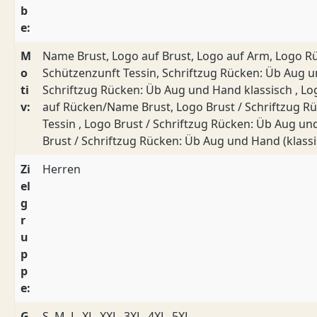
b
e:
M
Name Brust, Logo auf Brust, Logo auf Arm, Logo R
o
Schützenzunft Tessin, Schriftzug Rücken: Üb Aug 
ti
Schriftzug Rücken: Üb Aug und Hand klassisch , Lo
v:
auf Rücken/Name Brust, Logo Brust / Schriftzug R
Tessin , Logo Brust / Schriftzug Rücken: Üb Aug u
Brust / Schriftzug Rücken: Üb Aug und Hand (klassi
Zi
Herren
el
g
r
u
p
p
e:
G
S, M, L, XL, XXL, 3XL, 4XL, 5XL