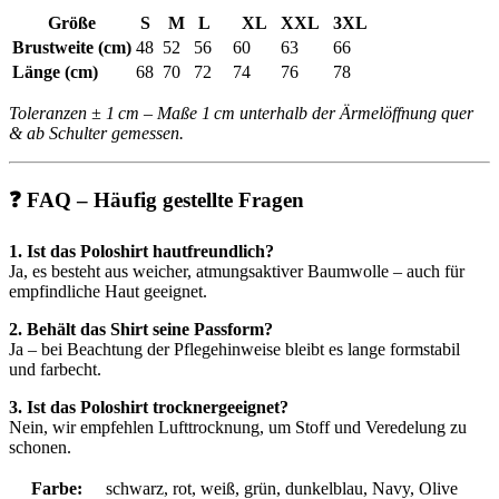
Größe
S
M
L
XL
XXL
3XL
Brustweite (cm)
48
52
56
60
63
66
Länge (cm)
68
70
72
74
76
78
Toleranzen ± 1 cm – Maße 1 cm unterhalb der Ärmelöffnung quer
& ab Schulter gemessen.
❓ FAQ – Häufig gestellte Fragen
1. Ist das Poloshirt hautfreundlich?
Ja, es besteht aus weicher, atmungsaktiver Baumwolle – auch für
empfindliche Haut geeignet.
2. Behält das Shirt seine Passform?
Ja – bei Beachtung der Pflegehinweise bleibt es lange formstabil
und farbecht.
3. Ist das Poloshirt trocknergeeignet?
Nein, wir empfehlen Lufttrocknung, um Stoff und Veredelung zu
schonen.
Farbe:
schwarz, rot, weiß, grün, dunkelblau, Navy, Olive