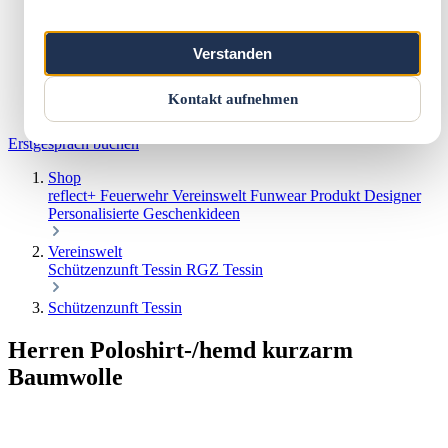
Marketing & Web
Vereinswelt
Reflect+
Verstanden
Werkstatt
Über uns
Kontakt
Kontakt aufnehmen
Warenkorb
Erstgespräch buchen
Shop
reflect+
Feuerwehr
Vereinswelt
Funwear
Produkt Designer
Personalisierte Geschenkideen
Vereinswelt
Schützenzunft Tessin
RGZ Tessin
Schützenzunft Tessin
Herren Poloshirt-/hemd kurzarm
Baumwolle