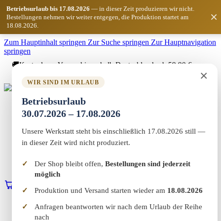
Betriebsurlaub bis 17.08.2026
— in dieser Zeit produzieren wir nicht.
×
Bestellungen nehmen wir weiter entgegen, die Produktion startet am
18.08.2026.
Zum Hauptinhalt springen
Zur Suche springen
Zur Hauptnavigation
springen
🚚
Kostenloser Versand innerhalb Deutschlands ab 59,90 €
×
Bestellwert
WIR SIND IM URLAUB
Marketing-MV
Betriebsurlaub
Home
30.07.2026 – 17.08.2026
Shop
Marketing & Web
Unsere Werkstatt steht bis einschließlich 17.08.2026 still —
Vereinswelt
Reflect+
in dieser Zeit wird nicht produziert.
Werkstatt
Über uns
Der Shop bleibt offen,
Bestellungen sind jederzeit
Kontakt
möglich
0
Warenkorb
Erstgespräch buchen
Produktion und Versand starten wieder am
18.08.2026
Home
Anfragen beantworten wir nach dem Urlaub der Reihe
Shop
nach