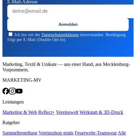
E-Mail-Adresse
Anmelden
Ich bin mit der
Datenschutzerklärung
einverstanden. Bestätigung
folgt per E-Mail (Double-Opt-In).
Marketing, Textil & Unikate — aus einer Hand, aus Mecklenburg-
Vorpommern.
MARKETING-MV
Leistungen
Marketing & Web
Reflect+
Vereinswelt
Werkstatt & 3D-Druck
Ratgeber
Sammelbestellung
Vereinsshop gratis
Feuerwehr-Teamwear
Alle