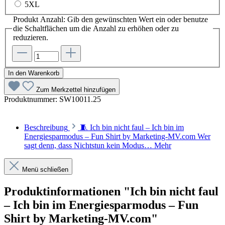
5XL
Produkt Anzahl: Gib den gewünschten Wert ein oder benutze
die Schaltflächen um die Anzahl zu erhöhen oder zu
reduzieren.
In den Warenkorb
Zum Merkzettel hinzufügen
Produktnummer:
SW10011.25
Beschreibung
🧵 Ich bin nicht faul – Ich bin im
Energiesparmodus – Fun Shirt by Marketing-MV.com Wer
sagt denn, dass Nichtstun kein Modus…
Mehr
Menü schließen
Produktinformationen "Ich bin nicht faul
– Ich bin im Energiesparmodus – Fun
Shirt by Marketing-MV.com"