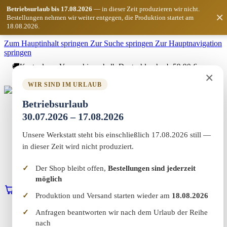
Betriebsurlaub bis 17.08.2026
— in dieser Zeit produzieren wir nicht.
×
Bestellungen nehmen wir weiter entgegen, die Produktion startet am
18.08.2026.
Zum Hauptinhalt springen
Zur Suche springen
Zur Hauptnavigation
springen
🚚
Kostenloser Versand innerhalb Deutschlands ab 59,90 €
×
Bestellwert
WIR SIND IM URLAUB
Marketing-MV
Betriebsurlaub
Home
30.07.2026 – 17.08.2026
Shop
Marketing & Web
Unsere Werkstatt steht bis einschließlich 17.08.2026 still —
Vereinswelt
Reflect+
in dieser Zeit wird nicht produziert.
Werkstatt
Über uns
Der Shop bleibt offen,
Bestellungen sind jederzeit
Kontakt
möglich
0
Warenkorb
Erstgespräch buchen
Produktion und Versand starten wieder am
18.08.2026
Home
Anfragen beantworten wir nach dem Urlaub der Reihe
Shop
nach