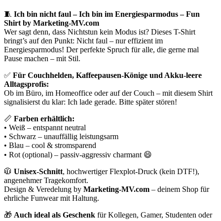
🧵
Ich bin nicht faul – Ich bin im Energiesparmodus – Fun
Shirt by Marketing-MV.com
Wer sagt denn, dass Nichtstun kein Modus ist? Dieses T-Shirt
bringt’s auf den Punkt: Nicht faul – nur effizient im
Energiesparmodus! Der perfekte Spruch für alle, die gerne mal
Pause machen – mit Stil.
✅
Für Couchhelden, Kaffeepausen-Könige und Akku-leere
Alltagsprofis:
Ob im Büro, im Homeoffice oder auf der Couch – mit diesem Shirt
signalisierst du klar: Ich lade gerade. Bitte später stören!
📏
Farben erhältlich:
• Weiß – entspannt neutral
• Schwarz – unauffällig leistungsarm
• Blau – cool & stromsparend
• Rot (optional) – passiv-aggressiv charmant 😄
🧥
Unisex-Schnitt
, hochwertiger Flexplot-Druck (kein DTF!),
angenehmer Tragekomfort.
Design & Veredelung by
Marketing-MV.com
– deinem Shop für
ehrliche Funwear mit Haltung.
🎁
Auch ideal als Geschenk
für Kollegen, Gamer, Studenten oder