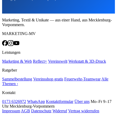
Marketing, Textil & Unikate — aus einer Hand, aus Mecklenburg-
Vorpommern.
MARKETING-MV
Leistungen
Marketing & Web
Reflect+
Vereinswelt
Werkstatt & 3D-Druck
Ratgeber
Sammelbestellung
Vereinsshop gratis
Feuerwehr-Teamwear
Alle
Themen ›
Kontakt
0173 6326972
WhatsApp
Kontaktformular
Über uns
Mo–Fr 9–17
Uhr
Mecklenburg-Vorpommern
Impressum
AGB
Datenschutz
Widerruf
Vertrag widerrufen