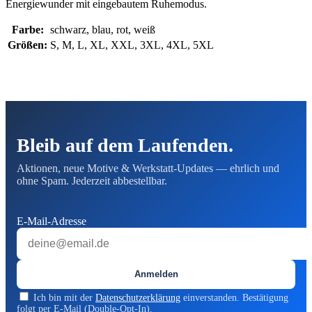
Energiewunder mit eingebautem Ruhemodus.
Farbe:
schwarz, blau, rot, weiß
Größen:
S, M, L, XL, XXL, 3XL, 4XL, 5XL
Bleib auf dem Laufenden.
Aktionen, neue Motive & Werkstatt-Updates — ehrlich und
ohne Spam. Jederzeit abbestellbar.
E-Mail-Adresse
Anmelden
Ich bin mit der
Datenschutzerklärung
einverstanden. Bestätigung
folgt per E-Mail (Double-Opt-In).