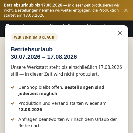
Betriebsurlaub bis 17.08.2026
— in dieser Zeit produzieren wir
×
nicht. Bestellungen nehmen wir weiter entgegen, die Produktion
startet am 18.08.2026.
🚚
Kostenloser Versand innerhalb Deutschlands ab 59,90 €
Zum Hauptinhalt springen
×
Bestellwert
WIR SIND IM URLAUB
Betriebsurlaub
30.07.2026 – 17.08.2026
Shop
Feuerwehr
Teamwear
Unsere Werkstatt steht bis einschließlich 17.08.2026
still — in dieser Zeit wird nicht produziert.
Kinder & Jugend
Der Shop bleibt offen,
Bestellungen sind
🚒 MINI-LÖSCHER [Ort] –
jederzeit möglich
Feuerwehr Shirt by Marketing-
Produktion und Versand starten wieder am
18.08.2026
MV.com
Anfragen beantworten wir nach dem Urlaub der
Reihe nach