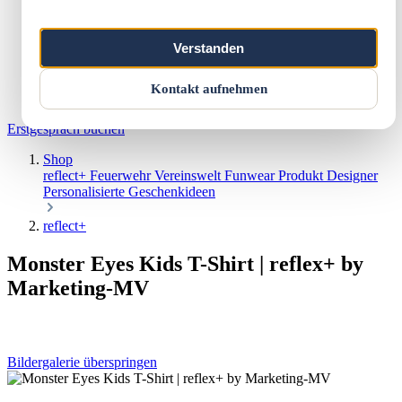
Marketing & Web
Vereinswelt
Reflect+
Verstanden
Werkstatt
Über uns
Kontakt
Kontakt aufnehmen
Warenkorb
Erstgespräch buchen
Shop
reflect+
Feuerwehr
Vereinswelt
Funwear
Produkt Designer
Personalisierte Geschenkideen
reflect+
Monster Eyes Kids T-Shirt | reflex+ by
Marketing-MV
Bildergalerie überspringen