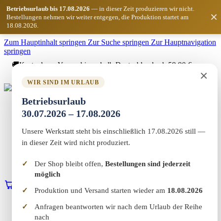
Betriebsurlaub bis 17.08.2026
— in dieser Zeit produzieren wir nicht.
×
Bestellungen nehmen wir weiter entgegen, die Produktion startet am
18.08.2026.
Zum Hauptinhalt springen
Zur Suche springen
Zur Hauptnavigation
springen
🚚
Kostenloser Versand innerhalb Deutschlands ab 59,90 €
×
Bestellwert
WIR SIND IM URLAUB
Marketing-MV
Betriebsurlaub
Home
30.07.2026 – 17.08.2026
Shop
Marketing & Web
Unsere Werkstatt steht bis einschließlich 17.08.2026 still —
Vereinswelt
Reflect+
in dieser Zeit wird nicht produziert.
Werkstatt
Über uns
Der Shop bleibt offen,
Bestellungen sind jederzeit
Kontakt
möglich
0
Warenkorb
Erstgespräch buchen
Produktion und Versand starten wieder am
18.08.2026
Home
Anfragen beantworten wir nach dem Urlaub der Reihe
Shop
nach