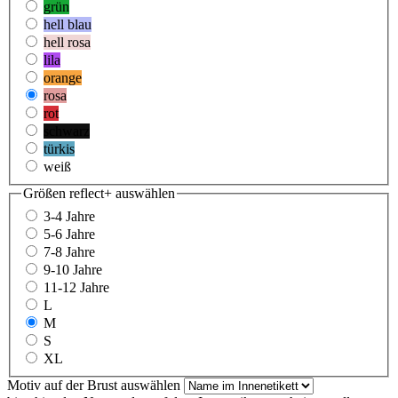
grün
hell blau
hell rosa
lila
orange
rosa
rot
schwarz
türkis
weiß
Größen reflect+
auswählen
3-4 Jahre
5-6 Jahre
7-8 Jahre
9-10 Jahre
11-12 Jahre
L
M
S
XL
Motiv auf der Brust
auswählen