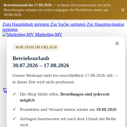
Betriebsurlaub bis 17.08.2026
— in dieser Zeit produzieren wir nicht.
×
Bestellungen nehmen wir weiter entgegen, die Produktion startet am
18.08.2026.
Zum Hauptinhalt springen
Zur Suche springen
Zur Hauptnavigation
springen
Marketing-MV
×
Home
WIR SIND IM URLAUB
Shop
Marketing & Web
Betriebsurlaub
Vereinswelt
30.07.2026 – 17.08.2026
Reflect+
Werkstatt
Über uns
Unsere Werkstatt steht bis einschließlich 17.08.2026 still —
Kontakt
in dieser Zeit wird nicht produziert.
0
Warenkorb
Erstgespräch buchen
Der Shop bleibt offen,
Bestellungen sind jederzeit
möglich
Home
Shop
Produktion und Versand starten wieder am
18.08.2026
Marketing & Web
Vereinswelt
Anfragen beantworten wir nach dem Urlaub der Reihe
Reflect+
nach
Werkstatt