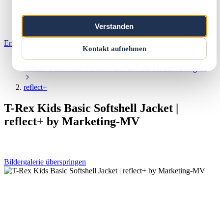
Über uns
Kontakt
Warenkorb
Verstanden
Erstgespräch buchen
Kontakt aufnehmen
Shop
reflect+
Feuerwehr
Vereinswelt
Funwear
Produkt Designer
reflect+
T-Rex Kids Basic Softshell Jacket |
reflect+ by Marketing-MV
Bildergalerie überspringen