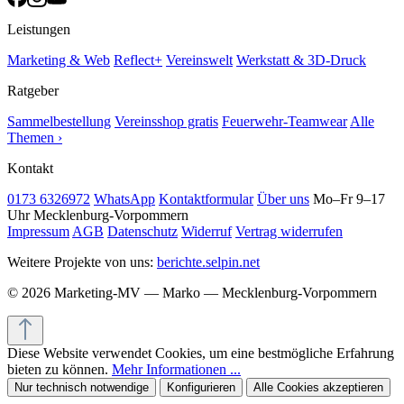
Leistungen
Marketing & Web
Reflect+
Vereinswelt
Werkstatt & 3D-Druck
Ratgeber
Sammelbestellung
Vereinsshop gratis
Feuerwehr-Teamwear
Alle
Themen ›
Kontakt
0173 6326972
WhatsApp
Kontaktformular
Über uns
Mo–Fr 9–17
Uhr
Mecklenburg-Vorpommern
Impressum
AGB
Datenschutz
Widerruf
Vertrag widerrufen
Weitere Projekte von uns:
berichte.selpin.net
© 2026 Marketing-MV — Marko — Mecklenburg-Vorpommern
Diese Website verwendet Cookies, um eine bestmögliche Erfahrung
bieten zu können.
Mehr Informationen ...
Nur technisch notwendige
Konfigurieren
Alle Cookies akzeptieren