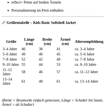
reflect+ Prints auf beiden Ärmeln
Personalisierung im Preis enthalten
📏
Größentabelle – Kids Basic Softshell Jacket
Länge
Breite
Ärmel
Größe
Altersempfehlung
(cm)
(cm)
(cm)
3–4 Jahre
46
38
41
ca. 3–4 Jahre
5–6 Jahre
49
40
45
ca. 5–6 Jahre
7–8 Jahre
52
42
49
ca. 7–8 Jahre
9–10 Jahre
55
44
53
ca. 9–10 Jahre
11–12
58
46
57
ca. 11–12 Jahre
Jahre
13–14
61
48
61
ca. 13–14 Jahre
Jahre
(Breite = Brustweite einfach gemessen, Länge = Schulter bis Saum,
Ärmel = ab Schulter)