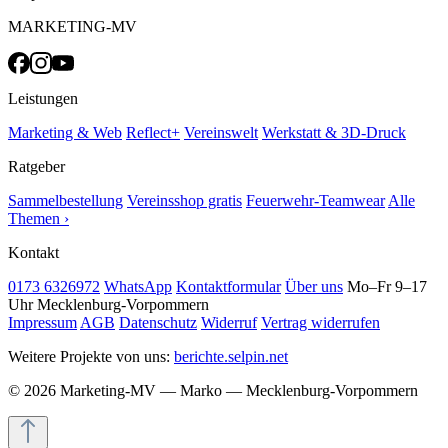
MARKETING-MV
Leistungen
Marketing & Web
Reflect+
Vereinswelt
Werkstatt & 3D-Druck
Ratgeber
Sammelbestellung
Vereinsshop gratis
Feuerwehr-Teamwear
Alle
Themen ›
Kontakt
0173 6326972
WhatsApp
Kontaktformular
Über uns
Mo–Fr 9–17
Uhr
Mecklenburg-Vorpommern
Impressum
AGB
Datenschutz
Widerruf
Vertrag widerrufen
Weitere Projekte von uns:
berichte.selpin.net
© 2026 Marketing-MV — Marko — Mecklenburg-Vorpommern