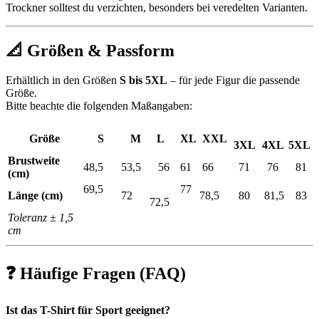
Trockner solltest du verzichten, besonders bei veredelten Varianten.
📐 Größen & Passform
Erhältlich in den Größen
S bis 5XL
– für jede Figur die passende
Größe.
Bitte beachte die folgenden Maßangaben:
Größe
S
M
L
XL
XXL
3XL
4XL
5XL
Brustweite
48,5
53,5
56
61
66
71
76
81
(cm)
69,5
77
Länge (cm)
72
78,5
80
81,5
83
72,5
Toleranz ± 1,5
cm
❓ Häufige Fragen (FAQ)
Ist das T-Shirt für Sport geeignet?