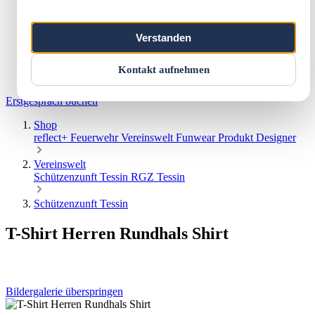
Marketing & Web
Vereinswelt
Reflect+
Verstanden
Werkstatt
Über uns
Kontakt
Kontakt aufnehmen
Warenkorb
Erstgespräch buchen
Shop
reflect+
Feuerwehr
Vereinswelt
Funwear
Produkt Designer
Vereinswelt
Schützenzunft Tessin
RGZ Tessin
Schützenzunft Tessin
T-Shirt Herren Rundhals Shirt
Bildergalerie überspringen