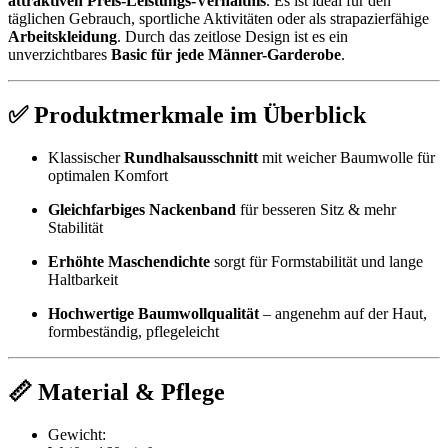
attraktiven Preis-Leistungs-Verhältnis
. Es ist ideal für den
täglichen Gebrauch, sportliche Aktivitäten oder als strapazierfähige
Arbeitskleidung
. Durch das zeitlose Design ist es ein
unverzichtbares
Basic für jede Männer-Garderobe
.
✅ Produktmerkmale im Überblick
Klassischer
Rundhalsausschnitt
mit weicher Baumwolle für
optimalen Komfort
Gleichfarbiges Nackenband
für besseren Sitz & mehr
Stabilität
Erhöhte Maschendichte
sorgt für Formstabilität und lange
Haltbarkeit
Hochwertige Baumwollqualität
– angenehm auf der Haut,
formbeständig, pflegeleicht
📏 Material & Pflege
Gewicht: