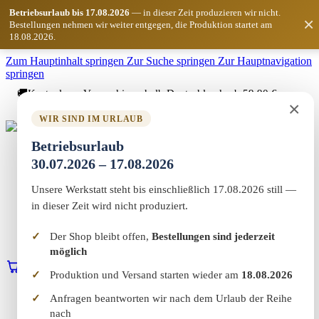
Betriebsurlaub bis 17.08.2026
— in dieser Zeit produzieren wir nicht.
×
Bestellungen nehmen wir weiter entgegen, die Produktion startet am
18.08.2026.
Zum Hauptinhalt springen
Zur Suche springen
Zur Hauptnavigation
springen
🚚
Kostenloser Versand innerhalb Deutschlands ab 59,90 €
×
Bestellwert
WIR SIND IM URLAUB
Marketing-MV
Betriebsurlaub
Home
30.07.2026 – 17.08.2026
Shop
Marketing & Web
Unsere Werkstatt steht bis einschließlich 17.08.2026 still —
Vereinswelt
Reflect+
in dieser Zeit wird nicht produziert.
Werkstatt
Über uns
Der Shop bleibt offen,
Bestellungen sind jederzeit
Kontakt
möglich
0
Warenkorb
Erstgespräch buchen
Produktion und Versand starten wieder am
18.08.2026
Home
Anfragen beantworten wir nach dem Urlaub der Reihe
Shop
nach