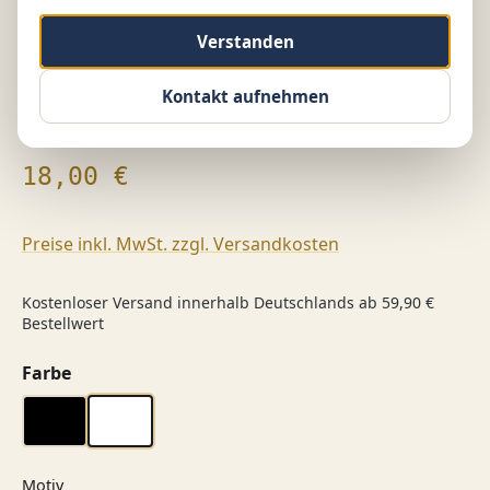
Verstanden
Kontakt aufnehmen
Regulärer Preis:
18,00 €
Preise inkl. MwSt. zzgl. Versandkosten
Kostenloser Versand innerhalb Deutschlands ab 59,90 €
Bestellwert
auswählen
Farbe
schwarz
weiß
auswählen
Motiv