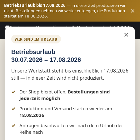
Betriebsurlaub bis 17.08.2026
— in dieser Zeit produzieren wir
×
nicht. Bestellungen nehmen wir weiter entgegen, die Produktion
startet am 18.08.2026.
🚚
Kostenloser Versand innerhalb Deutschlands ab 59,90 €
Zum Hauptinhalt springen
×
Bestellwert
WIR SIND IM URLAUB
Betriebsurlaub
30.07.2026 – 17.08.2026
Shop
Vereinswelt
Schützenzunft Tessin
Unsere Werkstatt steht bis einschließlich 17.08.2026
still — in dieser Zeit wird nicht produziert.
T-Shirt Herren Rundhals Shirt
Der Shop bleibt offen,
Bestellungen sind
jederzeit möglich
Produktion und Versand starten wieder am
Bildergalerie überspringen
18.08.2026
Anfragen beantworten wir nach dem Urlaub der
Reihe nach