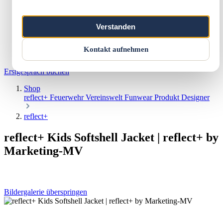
Marketing & Web
Vereinswelt
Reflect+
Verstanden
Werkstatt
Über uns
Kontakt
Kontakt aufnehmen
Warenkorb
Erstgespräch buchen
Shop
reflect+
Feuerwehr
Vereinswelt
Funwear
Produkt Designer
reflect+
reflect+ Kids Softshell Jacket | reflect+ by
Marketing-MV
Bildergalerie überspringen