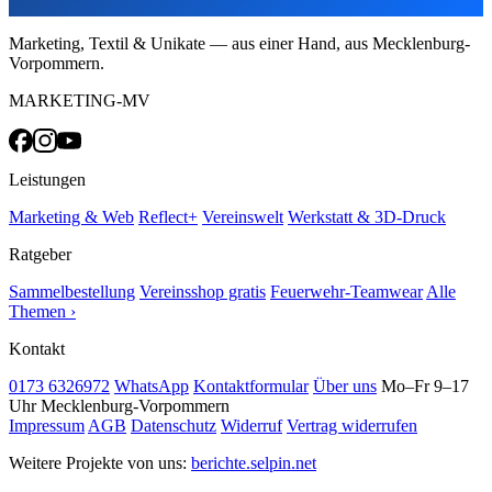
Marketing, Textil & Unikate — aus einer Hand, aus Mecklenburg-
Vorpommern.
MARKETING-MV
Leistungen
Marketing & Web
Reflect+
Vereinswelt
Werkstatt & 3D-Druck
Ratgeber
Sammelbestellung
Vereinsshop gratis
Feuerwehr-Teamwear
Alle
Themen ›
Kontakt
0173 6326972
WhatsApp
Kontaktformular
Über uns
Mo–Fr 9–17
Uhr
Mecklenburg-Vorpommern
Impressum
AGB
Datenschutz
Widerruf
Vertrag widerrufen
Weitere Projekte von uns:
berichte.selpin.net