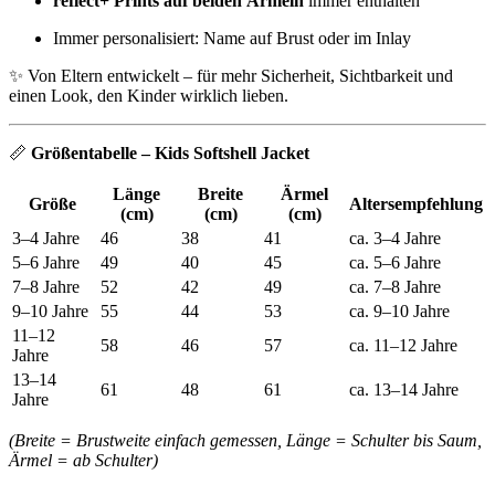
reflect+ Prints auf beiden Ärmeln
immer enthalten
Immer personalisiert: Name auf Brust oder im Inlay
✨ Von Eltern entwickelt – für mehr Sicherheit, Sichtbarkeit und
einen Look, den Kinder wirklich lieben.
📏
Größentabelle – Kids Softshell Jacket
Länge
Breite
Ärmel
Größe
Altersempfehlung
(cm)
(cm)
(cm)
3–4 Jahre
46
38
41
ca. 3–4 Jahre
5–6 Jahre
49
40
45
ca. 5–6 Jahre
7–8 Jahre
52
42
49
ca. 7–8 Jahre
9–10 Jahre
55
44
53
ca. 9–10 Jahre
11–12
58
46
57
ca. 11–12 Jahre
Jahre
13–14
61
48
61
ca. 13–14 Jahre
Jahre
(Breite = Brustweite einfach gemessen, Länge = Schulter bis Saum,
Ärmel = ab Schulter)