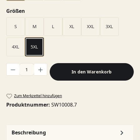
auswählen
Größen
S
M
L
XL
XXL
3XL
4XL
5XL
Produkt Anzahl: Gib den gewünschten Wert ein oder benutze di
In den Warenkorb
Zum Merkzettel hinzufügen
Produktnummer:
SW10008.7
Beschreibung