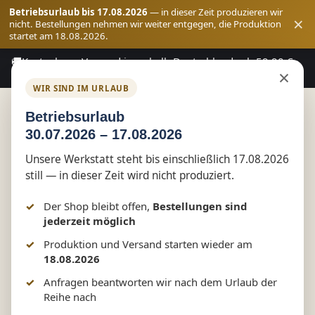
Betriebsurlaub bis 17.08.2026
— in dieser Zeit produzieren wir
×
nicht. Bestellungen nehmen wir weiter entgegen, die Produktion
startet am 18.08.2026.
🚚
Kostenloser Versand innerhalb Deutschlands ab 59,90 €
Zum Hauptinhalt springen
×
Bestellwert
WIR SIND IM URLAUB
Betriebsurlaub
30.07.2026 – 17.08.2026
Shop
Funwear
Unsere Werkstatt steht bis einschließlich 17.08.2026
still — in dieser Zeit wird nicht produziert.
404 Motivation not found - Fun
Der Shop bleibt offen,
Bestellungen sind
Shirt by Marketing-MV.com
jederzeit möglich
Produktion und Versand starten wieder am
18.08.2026
Anfragen beantworten wir nach dem Urlaub der
Bildergalerie überspringen
Reihe nach