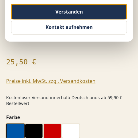
Verstanden
Kontakt aufnehmen
Regulärer Preis:
25,50 €
Preise inkl. MwSt. zzgl. Versandkosten
Kostenloser Versand innerhalb Deutschlands ab 59,90 €
Bestellwert
auswählen
Farbe
blau
schwarz
rot
weiß