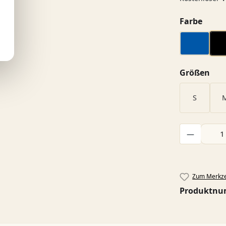
ausw
Farbe
blau
aus
Größen
S
Produkt Anzah
Zum Merkze
Produktn