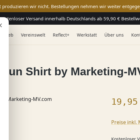
t produzieren wir nicht. Bestellungen nehmen wir weiter entgege
Kostenloser Versand innerhalb Deutschlands ab 59,90 € Bestellw
×
 & Web
Vereinswelt
Reflect+
Werkstatt
Über uns
Kon
 Fun Shirt by Marketing-
Regulärer
19,95
Preise inkl.
Kostenloser V