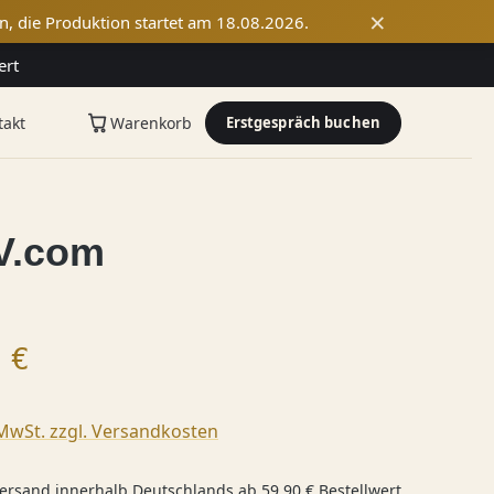
×
n, die Produktion startet am 18.08.2026.
ert
takt
Warenkorb
Erstgespräch buchen
MV.com
 Preis:
 €
 MwSt. zzgl. Versandkosten
ersand innerhalb Deutschlands ab 59,90 € Bestellwert