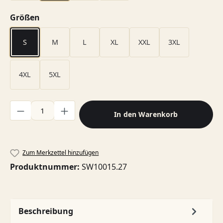
auswählen
Größen
S
M
L
XL
XXL
3XL
4XL
5XL
Produkt Anzahl: Gib den gewünschten Wert ein oder benutze di
In den Warenkorb
Zum Merkzettel hinzufügen
Produktnummer:
SW10015.27
Beschreibung