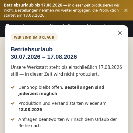
Betriebsurlaub bis 17.08.2026
— in dieser Zeit produzieren wir
×
nicht. Bestellungen nehmen wir weiter entgegen, die Produktion
startet am 18.08.2026.
🚚
Kostenloser Versand innerhalb Deutschlands ab 59,90 €
Zum Hauptinhalt springen
×
Bestellwert
WIR SIND IM URLAUB
Betriebsurlaub
30.07.2026 – 17.08.2026
Shop
Funwear
Unsere Werkstatt steht bis einschließlich 17.08.2026
still — in dieser Zeit wird nicht produziert.
Denken… Bitte warten! – Fun
Der Shop bleibt offen,
Bestellungen sind
Shirt by Marketing-MV.com
jederzeit möglich
Produktion und Versand starten wieder am
18.08.2026
Anfragen beantworten wir nach dem Urlaub der
Bildergalerie überspringen
Reihe nach