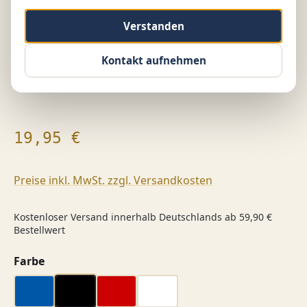
Verstanden
Kontakt aufnehmen
Regulärer Preis:
19,95 €
Preise inkl. MwSt. zzgl. Versandkosten
Kostenloser Versand innerhalb Deutschlands ab 59,90 €
Bestellwert
auswählen
Farbe
blau
schwarz
rot
weiß