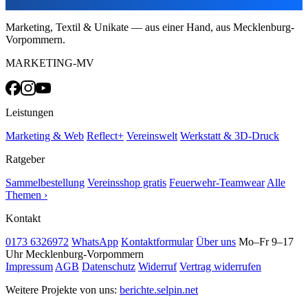
Marketing, Textil & Unikate — aus einer Hand, aus Mecklenburg-
Vorpommern.
MARKETING-MV
Leistungen
Marketing & Web
Reflect+
Vereinswelt
Werkstatt & 3D-Druck
Ratgeber
Sammelbestellung
Vereinsshop gratis
Feuerwehr-Teamwear
Alle
Themen ›
Kontakt
0173 6326972
WhatsApp
Kontaktformular
Über uns
Mo–Fr 9–17
Uhr
Mecklenburg-Vorpommern
Impressum
AGB
Datenschutz
Widerruf
Vertrag widerrufen
Weitere Projekte von uns:
berichte.selpin.net