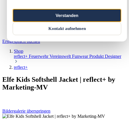
Marketing & Web
Vereinswelt
Reflect+
Verstanden
Werkstatt
Über uns
Kontakt
Kontakt aufnehmen
Warenkorb
Erstgespräch buchen
Shop
reflect+
Feuerwehr
Vereinswelt
Funwear
Produkt Designer
reflect+
Elfe Kids Softshell Jacket | reflect+ by
Marketing-MV
Bildergalerie überspringen