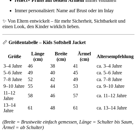
reflect+ Prints auf beiden Ärmeln
immer enthalten
Immer personalisiert: Name auf Brust oder im Inlay
✨ Von Eltern entwickelt – für mehr Sicherheit, Sichtbarkeit und
einen Look, den Kinder wirklich lieben.
📏
Größentabelle – Kids Softshell Jacket
Länge
Breite
Ärmel
Größe
Altersempfehlung
(cm)
(cm)
(cm)
3–4 Jahre
46
38
41
ca. 3–4 Jahre
5–6 Jahre
49
40
45
ca. 5–6 Jahre
7–8 Jahre
52
42
49
ca. 7–8 Jahre
9–10 Jahre
55
44
53
ca. 9–10 Jahre
11–12
58
46
57
ca. 11–12 Jahre
Jahre
13–14
61
48
61
ca. 13–14 Jahre
Jahre
(Breite = Brustweite einfach gemessen, Länge = Schulter bis Saum,
Ärmel = ab Schulter)