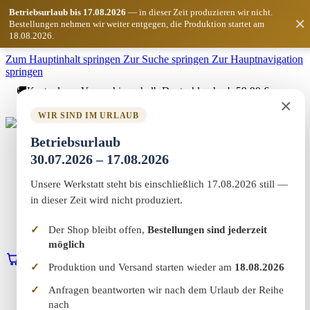
Betriebsurlaub bis 17.08.2026
— in dieser Zeit produzieren wir nicht.
×
Bestellungen nehmen wir weiter entgegen, die Produktion startet am
18.08.2026.
Zum Hauptinhalt springen
Zur Suche springen
Zur Hauptnavigation
springen
🚚
Kostenloser Versand innerhalb Deutschlands ab 59,90 €
×
Bestellwert
WIR SIND IM URLAUB
Marketing-MV
Betriebsurlaub
Home
30.07.2026 – 17.08.2026
Shop
Marketing & Web
Unsere Werkstatt steht bis einschließlich 17.08.2026 still —
Vereinswelt
Reflect+
in dieser Zeit wird nicht produziert.
Werkstatt
Über uns
Der Shop bleibt offen,
Bestellungen sind jederzeit
Kontakt
möglich
0
Warenkorb
Erstgespräch buchen
Produktion und Versand starten wieder am
18.08.2026
Home
Anfragen beantworten wir nach dem Urlaub der Reihe
Shop
nach