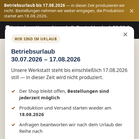
Betriebsurlaub bis 17.08.2026
— in dieser Zeit produzieren wir
×
nicht. Bestellungen nehmen wir weiter entgegen, die Produktion
startet am 18.08.2026.
🚚
Kostenloser Versand innerhalb Deutschlands ab 59,90 €
Zum Hauptinhalt springen
×
Bestellwert
WIR SIND IM URLAUB
Betriebsurlaub
30.07.2026 – 17.08.2026
Shop
Vereinswelt
Schützenzunft Tessin
Unsere Werkstatt steht bis einschließlich 17.08.2026
still — in dieser Zeit wird nicht produziert.
Herren Poloshirt-/hemd
Der Shop bleibt offen,
Bestellungen sind
kurzarm Baumwolle
jederzeit möglich
Produktion und Versand starten wieder am
18.08.2026
Anfragen beantworten wir nach dem Urlaub der
Bildergalerie überspringen
Reihe nach