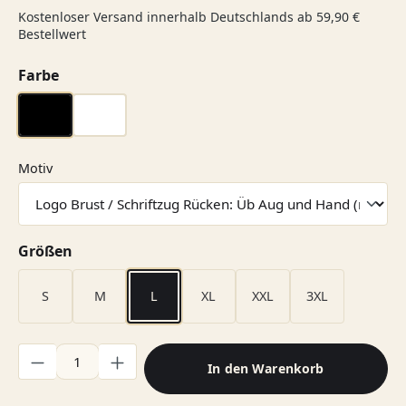
Kostenloser Versand innerhalb Deutschlands ab 59,90 €
Bestellwert
auswählen
Farbe
schwarz
weiß
auswählen
Motiv
auswählen
Größen
S
M
L
XL
XXL
3XL
Produkt Anzahl: Gib den gewünschten Wert ein oder benutze di
In den Warenkorb