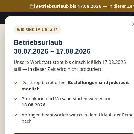
Betriebsurlaub bis 17.08.2026
— in dieser Zei
🚚
m Hauptinhalt springen
Zur Suche springen
Zur Hauptnavigation springen
WIR SIND IM URLAUB
Home
Shop
Marketing
Betriebsurlaub
30.07.2026 – 17.08.2026
Shop
Vereinswelt
Schützenzunft Tessin
Unsere Werkstatt steht bis einschließlich 17.08.2026
Herren Poloshirt-/hemd
still — in dieser Zeit wird nicht produziert.
Der Shop bleibt offen,
Bestellungen sind jederzeit
möglich
Bildergalerie überspringen
Produktion und Versand starten wieder am
18.08.2026
Anfragen beantworten wir nach dem Urlaub der Reihe
nach