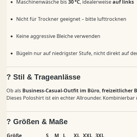
Maschinenwäsche bis
30 °C
, idealerweise
auf links
Nicht für Trockner geeignet – bitte lufttrocknen
Keine aggressive Bleiche verwenden
Bügeln nur auf niedrigster Stufe, nicht direkt auf d
? Stil & Trageanlässe
Ob als
Business-Casual-Outfit im Büro
,
freizeitlicher 
Dieses Poloshirt ist ein echter Allrounder. Kombinierba
? Größen & Maße
Größe
S
M
L
XL
XXL
3XL