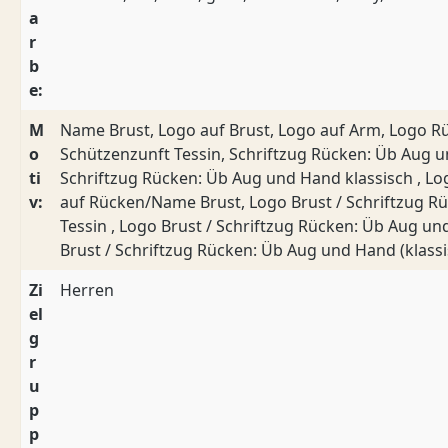
a
r
b
e:
M
Name Brust, Logo auf Brust, Logo auf Arm, Logo R
o
Schützenzunft Tessin, Schriftzug Rücken: Üb Aug 
ti
Schriftzug Rücken: Üb Aug und Hand klassisch , Lo
v:
auf Rücken/Name Brust, Logo Brust / Schriftzug R
Tessin , Logo Brust / Schriftzug Rücken: Üb Aug u
Brust / Schriftzug Rücken: Üb Aug und Hand (klassi
Zi
Herren
el
g
r
u
p
p