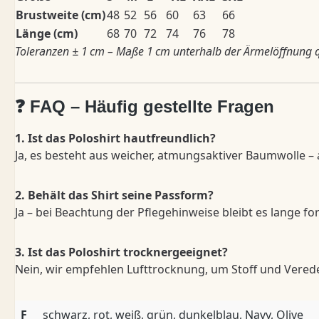
Brustweite (cm)
48
52
56
60
63
66
Länge (cm)
68
70
72
74
76
78
Toleranzen ± 1 cm – Maße 1 cm unterhalb der Ärmelöffnung 
❓ FAQ – Häufig gestellte Fragen
1. Ist das Poloshirt hautfreundlich?
Ja, es besteht aus weicher, atmungsaktiver Baumwolle –
2. Behält das Shirt seine Passform?
Ja – bei Beachtung der Pflegehinweise bleibt es lange fo
3. Ist das Poloshirt trocknergeeignet?
Nein, wir empfehlen Lufttrocknung, um Stoff und Vered
F
schwarz, rot, weiß, grün, dunkelblau, Navy, Olive