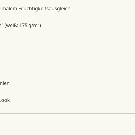
imalem Feuchtigkeitsausgleich
² (weiß: 175 g/m²)
inien
 Look