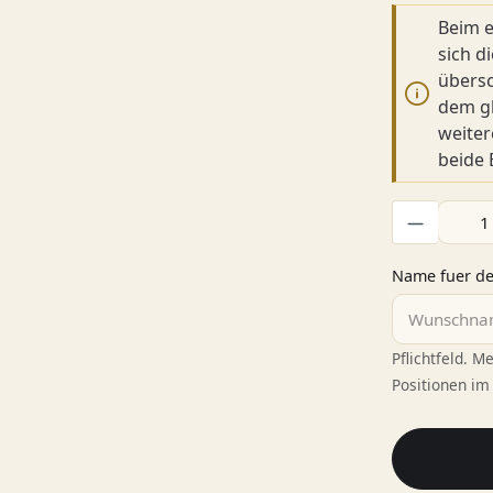
Beim e
sich d
übersc
dem gl
weiter
beide
Produkt Anzah
Name fuer d
Pflichtfeld. 
Positionen im