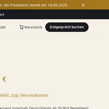
×
n, die Produktion startet am 18.08.2026.
ert
takt
Warenkorb
Erstgespräch buchen
 Preis:
 €
 MwSt. zzgl. Versandkosten
ersand innerhalb Deutschlands ab 59,90 € Bestellwert