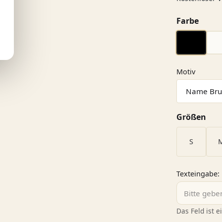
ausw
Farbe
schwarz
auswäh
Motiv
aus
Größen
S
Texteingabe:
Das Feld ist ei