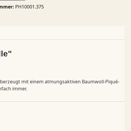
ummer:
PH10001.375
le"
berzeugt mit einem atmungsaktiven Baumwoll-Piqué-
infach immer.