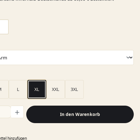
ählen
weiß
len
wählen
M
L
XL
XXL
3XL
l: Gib den gewünschten Wert ein oder benutze die Schaltflächen
In den Warenkorb
ttel hinzufügen