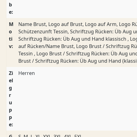
b
e:
M
Name Brust, Logo auf Brust, Logo auf Arm, Logo R
o
Schützenzunft Tessin, Schriftzug Rücken: Üb Aug 
ti
Schriftzug Rücken: Üb Aug und Hand klassisch , Lo
v:
auf Rücken/Name Brust, Logo Brust / Schriftzug R
Tessin , Logo Brust / Schriftzug Rücken: Üb Aug u
Brust / Schriftzug Rücken: Üb Aug und Hand (klassi
Zi
Herren
el
g
r
u
p
p
e:
G
S, M, L, XL, XXL, 3XL, 4XL, 5XL