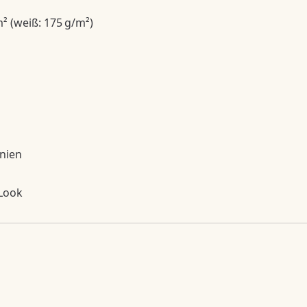
² (weiß: 175 g/m²)
inien
 Look