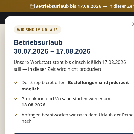
Betriebsurlaub bis 17.08.2026
— in dieser Zei
🚚
m Hauptinhalt springen
Zur Suche springen
Zur Hauptnavigation springen
WIR SIND IM URLAUB
Home
Shop
Marketing
Betriebsurlaub
30.07.2026 – 17.08.2026
Shop
Vereinswelt
Schützenzunft Tessin
Unsere Werkstatt steht bis einschließlich 17.08.2026
Herren Poloshirt-/hemd
still — in dieser Zeit wird nicht produziert.
Der Shop bleibt offen,
Bestellungen sind jederzeit
möglich
Bildergalerie überspringen
Produktion und Versand starten wieder am
18.08.2026
Anfragen beantworten wir nach dem Urlaub der Reihe
nach