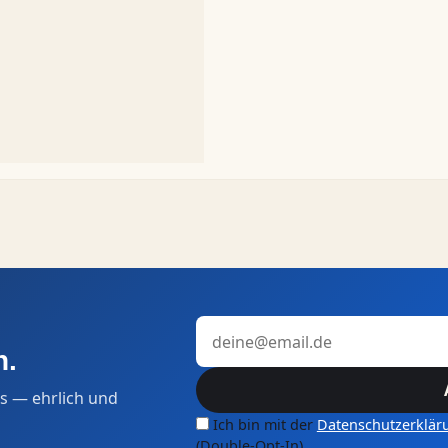
E-Mail-Adresse
n.
s — ehrlich und
Ich bin mit der
Datenschutzerklär
(Double-Opt-In).