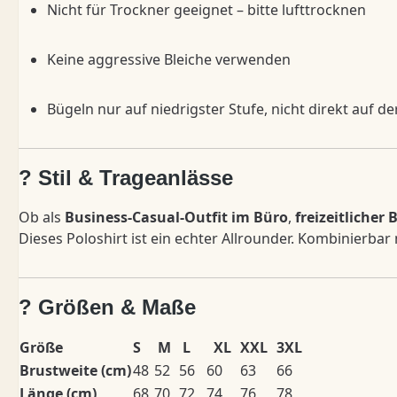
Nicht für Trockner geeignet – bitte lufttrocknen
Keine aggressive Bleiche verwenden
Bügeln nur auf niedrigster Stufe, nicht direkt auf d
? Stil & Trageanlässe
Ob als
Business-Casual-Outfit im Büro
,
freizeitlicher 
Dieses Poloshirt ist ein echter Allrounder. Kombinierba
? Größen & Maße
Größe
S
M
L
XL
XXL
3XL
Brustweite (cm)
48
52
56
60
63
66
Länge (cm)
68
70
72
74
76
78