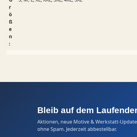
r
ö
ß
e
n
:
Bleib auf dem Laufende
Aktionen, neue Motive & Werkstatt-Update
ohne Spam. Jederzeit abbestellbar.