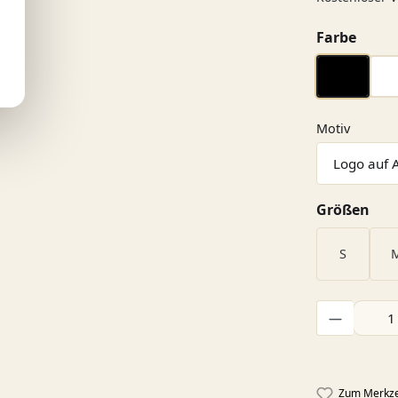
ausw
Farbe
schwarz
auswäh
Motiv
aus
Größen
S
Produkt Anzah
Zum Merkze