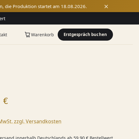
×
n, die Produktion startet am 18.08.2026.
ert
takt
Warenkorb
Erstgespräch buchen
 Preis:
 €
 MwSt. zzgl. Versandkosten
ersand innerhalb Deutschlands ab 59,90 € Bestellwert