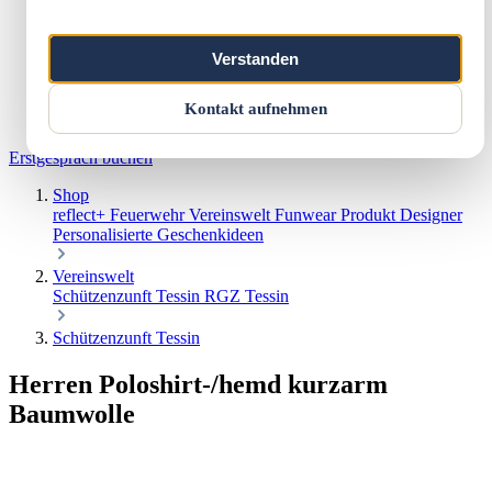
Marketing & Web
Vereinswelt
Reflect+
Verstanden
Werkstatt
Über uns
Kontakt
Kontakt aufnehmen
Warenkorb
Erstgespräch buchen
Shop
reflect+
Feuerwehr
Vereinswelt
Funwear
Produkt Designer
Personalisierte Geschenkideen
Vereinswelt
Schützenzunft Tessin
RGZ Tessin
Schützenzunft Tessin
Herren Poloshirt-/hemd kurzarm
Baumwolle