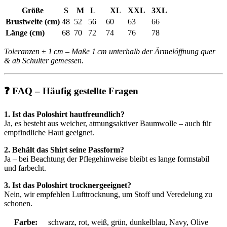
Größe
S
M
L
XL
XXL
3XL
Brustweite (cm)
48
52
56
60
63
66
Länge (cm)
68
70
72
74
76
78
Toleranzen ± 1 cm – Maße 1 cm unterhalb der Ärmelöffnung quer
& ab Schulter gemessen.
❓ FAQ – Häufig gestellte Fragen
1. Ist das Poloshirt hautfreundlich?
Ja, es besteht aus weicher, atmungsaktiver Baumwolle – auch für
empfindliche Haut geeignet.
2. Behält das Shirt seine Passform?
Ja – bei Beachtung der Pflegehinweise bleibt es lange formstabil
und farbecht.
3. Ist das Poloshirt trocknergeeignet?
Nein, wir empfehlen Lufttrocknung, um Stoff und Veredelung zu
schonen.
Farbe:
schwarz, rot, weiß, grün, dunkelblau, Navy, Olive