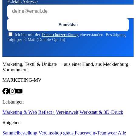
E-Mail-Adresse
Anmelden
Ich bin mit der
Datenschutzerklärung
einverstanden. Bestätigung
folgt per E-Mail (Double-Opt-In).
Marketing, Textil & Unikate — aus einer Hand, aus Mecklenburg-
Vorpommern.
MARKETING-MV
Leistungen
Marketing & Web
Reflect+
Vereinswelt
Werkstatt & 3D-Druck
Ratgeber
Sammelbestellung
Vereinsshop gratis
Feuerwehr-Teamwear
Alle