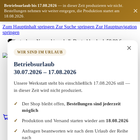
Betriebsurlaub bis 17.08.2026
— in dieser Zeit produzieren wir nicht.
×
Bestellungen nehmen wir weiter entgegen, die Produktion startet am
18.08.2026.
Zum Hauptinhalt springen
Zur Suche springen
Zur Hauptnavigation
springen
🚚
Kostenloser Versand innerhalb Deutschlands ab 59,90 €
×
Bestellwert
WIR SIND IM URLAUB
Marketing-MV
Betriebsurlaub
Home
30.07.2026 – 17.08.2026
Shop
Marketing & Web
Unsere Werkstatt steht bis einschließlich 17.08.2026 still —
Vereinswelt
Reflect+
in dieser Zeit wird nicht produziert.
Werkstatt
Über uns
Der Shop bleibt offen,
Bestellungen sind jederzeit
Kontakt
möglich
0
Warenkorb
Erstgespräch buchen
Produktion und Versand starten wieder am
18.08.2026
Home
Anfragen beantworten wir nach dem Urlaub der Reihe
Shop
nach