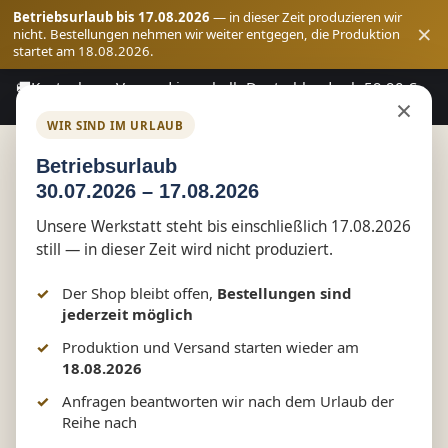
Betriebsurlaub bis 17.08.2026
— in dieser Zeit produzieren wir
×
nicht. Bestellungen nehmen wir weiter entgegen, die Produktion
startet am 18.08.2026.
🚚
Kostenloser Versand innerhalb Deutschlands ab 59,90 €
Zum Hauptinhalt springen
×
Bestellwert
WIR SIND IM URLAUB
Betriebsurlaub
30.07.2026 – 17.08.2026
Shop
Funwear
Unsere Werkstatt steht bis einschließlich 17.08.2026
still — in dieser Zeit wird nicht produziert.
Ich arbeite hart daran, so
Der Shop bleibt offen,
Bestellungen sind
auszusehen als wenn ich
jederzeit möglich
Produktion und Versand starten wieder am
arbeite - Fun Shirt by
18.08.2026
Marketing-MV.com
Anfragen beantworten wir nach dem Urlaub der
Reihe nach