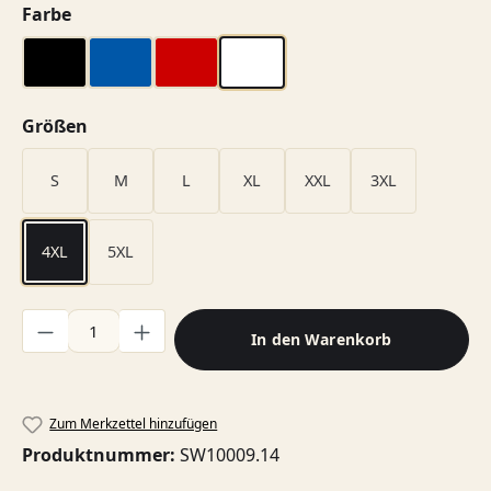
auswählen
Farbe
schwarz
blau
rot
weiß
auswählen
Größen
S
M
L
XL
XXL
3XL
4XL
5XL
Produkt Anzahl: Gib den gewünschten Wert ein oder benutze di
In den Warenkorb
Zum Merkzettel hinzufügen
Produktnummer:
SW10009.14