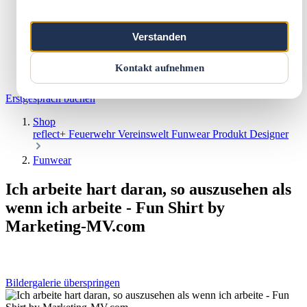
Marketing & Web
Vereinswelt
Reflect+
Verstanden
Werkstatt
Über uns
Kontakt
Kontakt aufnehmen
Warenkorb
Erstgespräch buchen
Shop
reflect+
Feuerwehr
Vereinswelt
Funwear
Produkt Designer
Funwear
Ich arbeite hart daran, so auszusehen als
wenn ich arbeite - Fun Shirt by
Marketing-MV.com
Bildergalerie überspringen