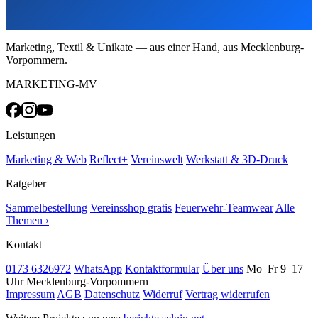
Marketing, Textil & Unikate — aus einer Hand, aus Mecklenburg-
Vorpommern.
MARKETING-MV
Leistungen
Marketing & Web
Reflect+
Vereinswelt
Werkstatt & 3D-Druck
Ratgeber
Sammelbestellung
Vereinsshop gratis
Feuerwehr-Teamwear
Alle
Themen ›
Kontakt
0173 6326972
WhatsApp
Kontaktformular
Über uns
Mo–Fr 9–17
Uhr
Mecklenburg-Vorpommern
Impressum
AGB
Datenschutz
Widerruf
Vertrag widerrufen