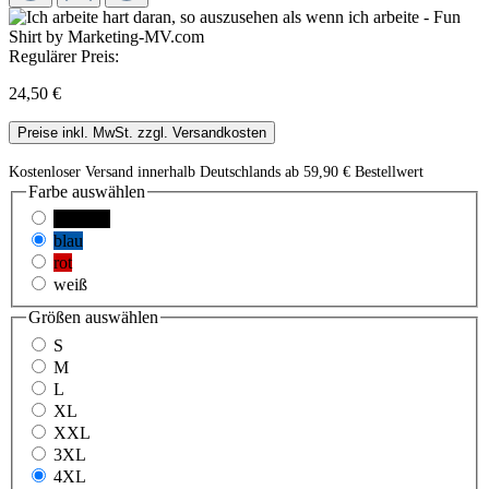
Regulärer Preis:
24,50 €
Preise inkl. MwSt. zzgl. Versandkosten
Kostenloser Versand innerhalb Deutschlands ab 59,90 € Bestellwert
Farbe
auswählen
schwarz
blau
rot
weiß
Größen
auswählen
S
M
L
XL
XXL
3XL
4XL