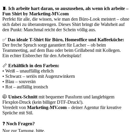
🧵
Ich arbeite hart daran, so auszusehen, als wenn ich arbeite –
Fun Shirt by Marketing-MV.com
Perfekt für alle, die wissen, wie man den Büro-Look meistert – ohne
sich dabei zu überanstrengen. Dieses Shirt bringt die Wahrheit auf
den Punkt: Manchmal reicht der Schein völlig aus.
✅
Das ideale T-Shirt für Büro, Homeoffice und Kaffeeküche:
Der freche Spruch sorgt garantiert für Lacher – ob beim
Teammeeting, auf dem Bau oder beim Grillabend mit Kollegen.
Ein echter Eisbrecher für den Arbeitsplatz!
📏
Erhältlich in den Farben:
• Weiß – unauffällig ehrlich
• Schwarz – seriös mit Augenzwinkern
• Blau – souverän
• Rot – auffällig ironisch
🧥
Unisex-Schnitt
mit bequemer Passform und langlebigem
Flexplot-Druck (kein billiger DTF-Druck!).
Veredelt von
Marketing-MV.com
– deiner Agentur für kreative
Sprüche mit Stil.
❓
Noch Fragen?
Nur zur Tarnung, bitte.