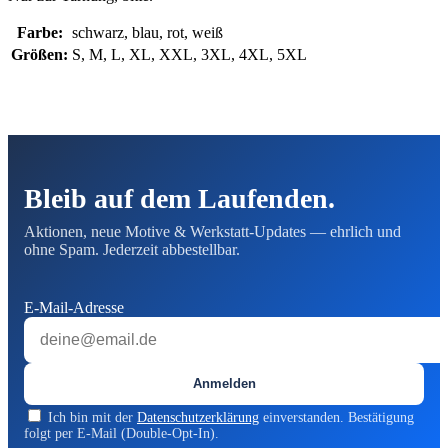
Farbe:
schwarz, blau, rot, weiß
Größen:
S, M, L, XL, XXL, 3XL, 4XL, 5XL
Bleib auf dem Laufenden.
Aktionen, neue Motive & Werkstatt-Updates — ehrlich und
ohne Spam. Jederzeit abbestellbar.
E-Mail-Adresse
Anmelden
Ich bin mit der
Datenschutzerklärung
einverstanden. Bestätigung
folgt per E-Mail (Double-Opt-In).