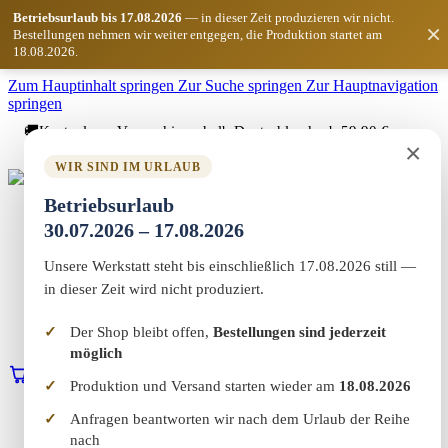
Betriebsurlaub bis 17.08.2026
— in dieser Zeit produzieren wir nicht.
×
Bestellungen nehmen wir weiter entgegen, die Produktion startet am
18.08.2026.
Zum Hauptinhalt springen
Zur Suche springen
Zur Hauptnavigation
springen
🚚
Kostenloser Versand innerhalb Deutschlands ab 59,90 €
×
Bestellwert
WIR SIND IM URLAUB
Marketing-MV
Betriebsurlaub
Home
30.07.2026 – 17.08.2026
Shop
Marketing & Web
Unsere Werkstatt steht bis einschließlich 17.08.2026 still —
Vereinswelt
Reflect+
in dieser Zeit wird nicht produziert.
Werkstatt
Über uns
Der Shop bleibt offen,
Bestellungen sind jederzeit
Kontakt
möglich
0
Warenkorb
Erstgespräch buchen
Produktion und Versand starten wieder am
18.08.2026
Home
Anfragen beantworten wir nach dem Urlaub der Reihe
Shop
nach