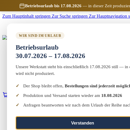
Betriebsurlaub bis 17.08.2026
— in dieser Zeit produzier
Zum Hauptinhalt springen
Zur Suche springen
Zur Hauptnavigation 
WIR SIND IM URLAUB
Marketing-MV
Betriebsurlaub
Home
Shop
30.07.2026 – 17.08.2026
Marketing & Web
Vereinswelt
Unsere Werkstatt steht bis einschließlich 17.08.2026 still — in 
Reflect+
wird nicht produziert.
Werkstatt
Über uns
Kontakt
Der Shop bleibt offen,
Bestellungen sind jederzeit möglic
Produktion und Versand starten wieder am
18.08.2026
0
Warenkorb
Erstgespräch buchen
Anfragen beantworten wir nach dem Urlaub der Reihe nac
Home
Shop
Marketing & Web
Vereinswelt
Verstanden
Reflect+