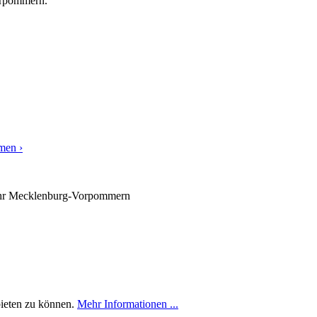
orpommern.
men ›
hr
Mecklenburg-Vorpommern
bieten zu können.
Mehr Informationen ...