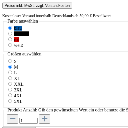
Preise inkl. MwSt. zzgl. Versandkosten
Kostenloser Versand innerhalb Deutschlands ab 59,90 € Bestellwert
Farbe
auswählen
blau
schwarz
rot
weiß
Größen
auswählen
S
M
L
XL
XXL
3XL
4XL
5XL
Produkt Anzahl: Gib den gewünschten Wert ein oder benutze die S