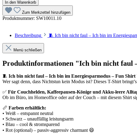
In den Warenkorb
Zum Merkzettel hinzufügen
Produktnummer:
SW10011.10
Beschreibung
🧵 Ich bin nicht faul – Ich bin im Energie
Menü schließen
Produktinformationen "Ich bin nicht faul
🧵
Ich bin nicht faul – Ich bin im Energiesparmodus – Fun Shi
Wer sagt denn, dass Nichtstun kein Modus ist? Dieses T-Shirt bringt’s
✅
Für Couchhelden, Kaffeepausen-Könige und Akku-leere Alltag
Ob im Büro, im Homeoffice oder auf der Couch – mit diesem Shirt signal
📏
Farben erhältlich:
• Weiß – entspannt neutral
• Schwarz – unauffällig leistungsarm
• Blau – cool & stromsparend
• Rot (optional) – passiv-aggressiv charmant 😄