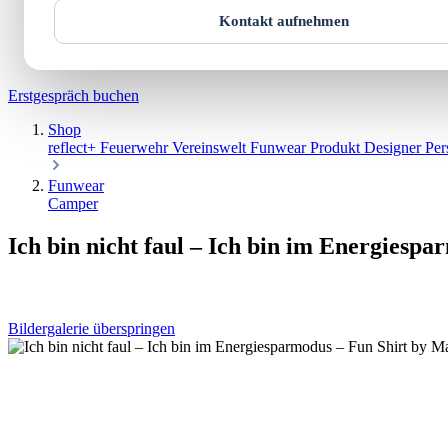
Werkstatt
Kontakt aufnehmen
Über uns
Kontakt
Warenkorb
Erstgespräch buchen
Shop
reflect+
Feuerwehr
Vereinswelt
Funwear
Produkt Designer
Per
Funwear
Camper
Ich bin nicht faul – Ich bin im Energies
Bildergalerie überspringen