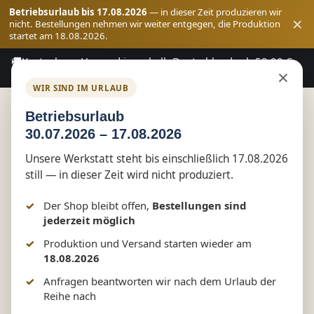
Betriebsurlaub bis 17.08.2026
— in dieser Zeit produzieren wir
×
nicht. Bestellungen nehmen wir weiter entgegen, die Produktion
startet am 18.08.2026.
🚚
Kostenloser Versand innerhalb Deutschlands ab 59,90 €
Zum Hauptinhalt springen
×
Bestellwert
WIR SIND IM URLAUB
Betriebsurlaub
30.07.2026 – 17.08.2026
Shop
Funwear
Unsere Werkstatt steht bis einschließlich 17.08.2026
still — in dieser Zeit wird nicht produziert.
Ich bin nicht faul – Ich bin im
Der Shop bleibt offen,
Bestellungen sind
Energiesparmodus – Fun Shirt
jederzeit möglich
Produktion und Versand starten wieder am
by Marketing-MV.com
18.08.2026
Anfragen beantworten wir nach dem Urlaub der
Reihe nach
Bildergalerie überspringen