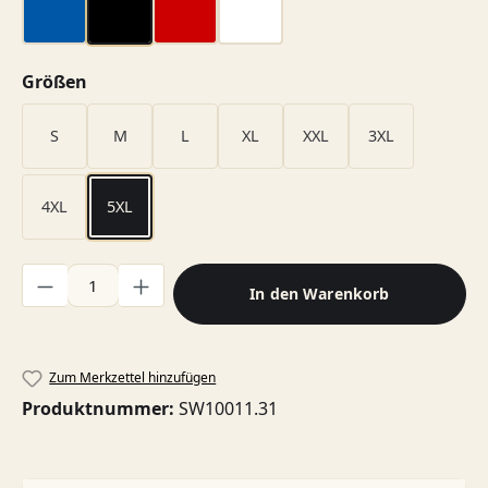
blau
schwarz
rot
weiß
auswählen
Größen
S
M
L
XL
XXL
3XL
4XL
5XL
Produkt Anzahl: Gib den gewünschten Wert ein oder benutze di
In den Warenkorb
Zum Merkzettel hinzufügen
Produktnummer:
SW10011.31