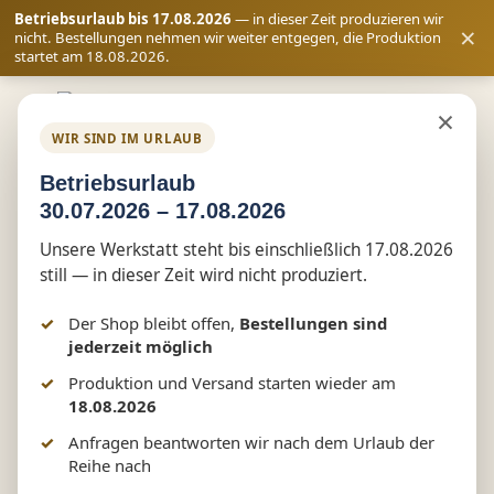
Betriebsurlaub bis 17.08.2026
— in dieser Zeit produzieren wir
×
nicht. Bestellungen nehmen wir weiter entgegen, die Produktion
startet am 18.08.2026.
Zum Hauptinhalt springen
×
WIR SIND IM URLAUB
Betriebsurlaub
Shop
Feuerwehr
Teamwear
30.07.2026 – 17.08.2026
Kinder & Jugend
Unsere Werkstatt steht bis einschließlich 17.08.2026
👕 Kinder-/Jugend-Feuerwehr
still — in dieser Zeit wird nicht produziert.
T-Shirt „FEUERFÜCHSE [Ort]“
Der Shop bleibt offen,
Bestellungen sind
jederzeit möglich
Produktion und Versand starten wieder am
18.08.2026
Bildergalerie überspringen
Anfragen beantworten wir nach dem Urlaub der
Reihe nach