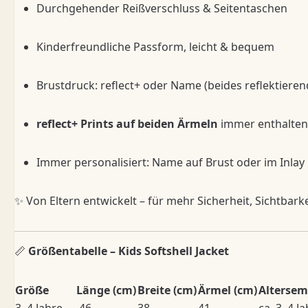
Durchgehender Reißverschluss & Seitentaschen
Kinderfreundliche Passform, leicht & bequem
Brustdruck: reflect+ oder Name (beides reflektieren
reflect+ Prints auf beiden Ärmeln
immer enthalten
Immer personalisiert: Name auf Brust oder im Inlay
✨ Von Eltern entwickelt – für mehr Sicherheit, Sichtbarke
📏
Größentabelle – Kids Softshell Jacket
Größe
Länge (cm)
Breite (cm)
Ärmel (cm)
Alterse
3–4 Jahre
46
38
41
ca. 3–4 J