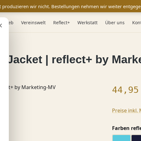
t produzieren wir nicht. Bestellungen nehmen wir weiter entgege
×
 & Web
Vereinswelt
Reflect+
Werkstatt
Über uns
Kon
 Jacket | reflect+ by Mar
Regulärer
44,95
Preise inkl.
Farben refl