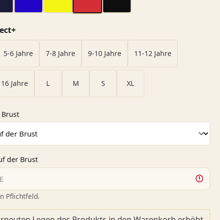
in
dark navy
dunkel blau
gelb
rot
schwarz
auswählen
ect+
5-6 Jahre
7-8 Jahre
9-10 Jahre
11-12 Jahre
16 Jahre
L
M
S
XL
auswählen
 Brust
f der Brust
n Pflichtfeld.
rneuten Legen des Produkts in den Warenkorb erhöht