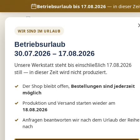
Betriebsurlaub bis 17.08.2026
— in dieser Zei
m Hauptinhalt springen
Zur Suche springen
Zur Hauptnavigation springen
Home
Shop
Marketing
WIR SIND IM URLAUB
Shop
reflect+
Betriebsurlaub
30.07.2026 – 17.08.2026
Löwenkopf Kids Softshell
Unsere Werkstatt steht bis einschließlich 17.08.2026
still — in dieser Zeit wird nicht produziert.
Der Shop bleibt offen,
Bestellungen sind jederzeit
Bildergalerie überspringen
möglich
Produktion und Versand starten wieder am
18.08.2026
Anfragen beantworten wir nach dem Urlaub der Reihe
nach