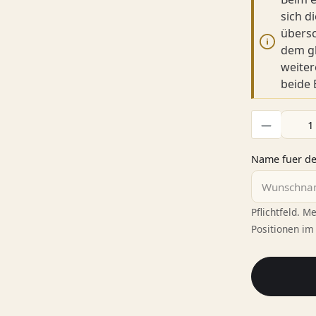
sich d
übersc
dem gl
weiter
beide
Produkt Anzah
Name fuer d
Pflichtfeld. 
Positionen im