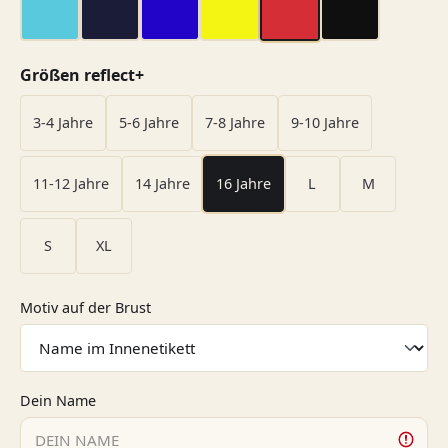
Aquamarin
dark navy
dunkel blau
gelb
rot
schwarz
auswählen
Größen reflect+
3-4 Jahre
5-6 Jahre
7-8 Jahre
9-10 Jahre
11-12 Jahre
14 Jahre
16 Jahre
L
M
S
XL
auswählen
Motiv auf der Brust
Dein Name