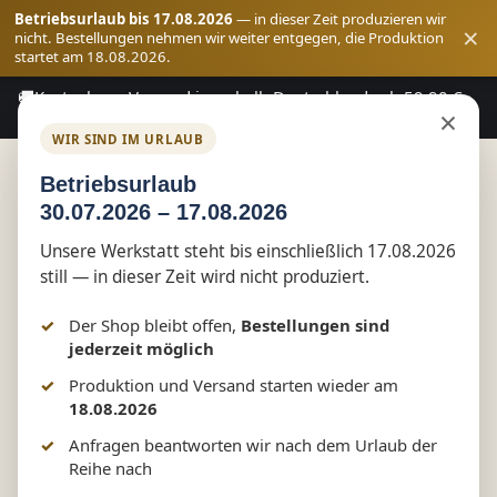
Betriebsurlaub bis 17.08.2026
— in dieser Zeit produzieren wir
×
nicht. Bestellungen nehmen wir weiter entgegen, die Produktion
startet am 18.08.2026.
🚚
Kostenloser Versand innerhalb Deutschlands ab 59,90 €
Zum Hauptinhalt springen
×
Bestellwert
WIR SIND IM URLAUB
Betriebsurlaub
30.07.2026 – 17.08.2026
Shop
reflect+
Unsere Werkstatt steht bis einschließlich 17.08.2026
still — in dieser Zeit wird nicht produziert.
Monster Eyes Kids Softshell
Der Shop bleibt offen,
Bestellungen sind
Jacket | reflect+ by Marketing-
jederzeit möglich
Produktion und Versand starten wieder am
MV
18.08.2026
Anfragen beantworten wir nach dem Urlaub der
Reihe nach
Bildergalerie überspringen