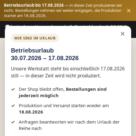
Betriebsurlaub bis 17.08.2026
— in dieser Zeit produzieren wir
×
nicht. Bestellungen nehmen wir weiter entgegen, die Produktion
startet am 18.08.2026.
🚚
Kostenloser Versand innerhalb Deutschlands ab 59,90 €
Zum Hauptinhalt springen
×
Bestellwert
WIR SIND IM URLAUB
Betriebsurlaub
30.07.2026 – 17.08.2026
Shop
reflect+
Unsere Werkstatt steht bis einschließlich 17.08.2026
still — in dieser Zeit wird nicht produziert.
Monster Eyes Kids T-Shirt |
Der Shop bleibt offen,
Bestellungen sind
reflex+ by Marketing-MV
jederzeit möglich
Produktion und Versand starten wieder am
18.08.2026
Anfragen beantworten wir nach dem Urlaub der
Bildergalerie überspringen
Reihe nach