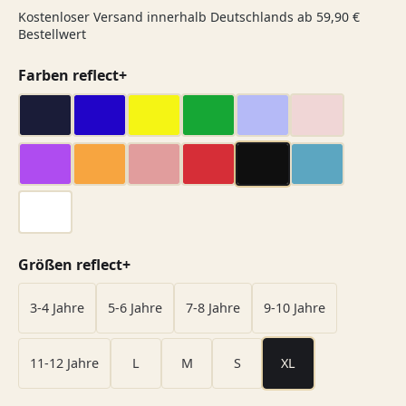
Kostenloser Versand innerhalb Deutschlands ab 59,90 €
Bestellwert
auswählen
Farben reflect+
dark navy
dunkel blau
gelb
grün
hell blau
hell rosa
lila
orange
rosa
rot
schwarz
türkis
weiß
auswählen
Größen reflect+
3-4 Jahre
5-6 Jahre
7-8 Jahre
9-10 Jahre
11-12 Jahre
L
M
S
XL