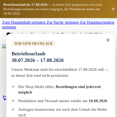
Betriebsurlaub bis 17.08.2026
— in dieser Zeit produzieren wir nicht.
×
Bestellungen nehmen wir weiter entgegen, die Produktion startet am
18.08.2026.
Zum Hauptinhalt springen
Zur Suche springen
Zur Hauptnavigation
springen
🚚
Kostenloser Versand innerhalb Deutschlands ab 59,90 €
×
Bestellwert
WIR SIND IM URLAUB
Marketing-MV
Betriebsurlaub
Home
30.07.2026 – 17.08.2026
Shop
Marketing & Web
Unsere Werkstatt steht bis einschließlich 17.08.2026 still —
Vereinswelt
Reflect+
in dieser Zeit wird nicht produziert.
Werkstatt
Über uns
Der Shop bleibt offen,
Bestellungen sind jederzeit
Kontakt
möglich
0
Warenkorb
Erstgespräch buchen
Produktion und Versand starten wieder am
18.08.2026
Home
Anfragen beantworten wir nach dem Urlaub der Reihe
Shop
nach