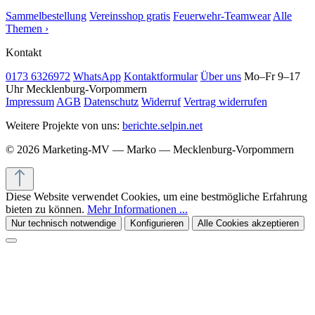
Sammelbestellung
Vereinsshop gratis
Feuerwehr-Teamwear
Alle
Themen ›
Kontakt
0173 6326972
WhatsApp
Kontaktformular
Über uns
Mo–Fr 9–17
Uhr
Mecklenburg-Vorpommern
Impressum
AGB
Datenschutz
Widerruf
Vertrag widerrufen
Weitere Projekte von uns:
berichte.selpin.net
© 2026 Marketing-MV — Marko — Mecklenburg-Vorpommern
Diese Website verwendet Cookies, um eine bestmögliche Erfahrung
bieten zu können.
Mehr Informationen ...
Nur technisch notwendige
Konfigurieren
Alle Cookies akzeptieren