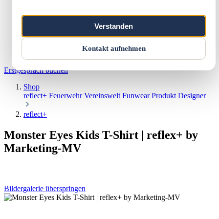
Marketing & Web
Vereinswelt
Reflect+
Verstanden
Werkstatt
Über uns
Kontakt
Kontakt aufnehmen
Warenkorb
Erstgespräch buchen
Shop
reflect+
Feuerwehr
Vereinswelt
Funwear
Produkt Designer
reflect+
Monster Eyes Kids T-Shirt | reflex+ by
Marketing-MV
Bildergalerie überspringen