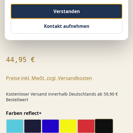
Verstanden
Kontakt aufnehmen
Regulärer Preis:
44,95 €
Preise inkl. MwSt. zzgl. Versandkosten
Kostenloser Versand innerhalb Deutschlands ab 59,90 €
Bestellwert
auswählen
Farben reflect+
Aquamarin
dark navy
dunkel blau
gelb
rot
schwarz