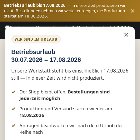
Betriebsurlaub bis 17.08.2026
— in dieser Zeit produzieren wir
×
nicht. Bestellungen nehmen wir weiter entgegen, die Produktion
startet am 18.08.2026.
🚚
Kostenloser Versand innerhalb Deutschlands ab 59,90 €
Zum Hauptinhalt springen
×
Bestellwert
WIR SIND IM URLAUB
Betriebsurlaub
30.07.2026 – 17.08.2026
Shop
reflect+
Unsere Werkstatt steht bis einschließlich 17.08.2026
still — in dieser Zeit wird nicht produziert.
Pferd Kids Softshell Jacket |
Der Shop bleibt offen,
Bestellungen sind
reflect+ by Marketing-MV
jederzeit möglich
Produktion und Versand starten wieder am
18.08.2026
Anfragen beantworten wir nach dem Urlaub der
Bildergalerie überspringen
Reihe nach