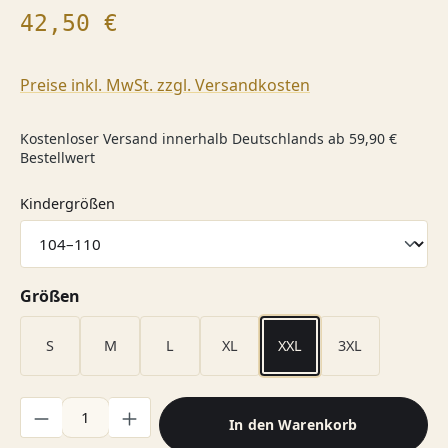
Regulärer Preis:
42,50 €
Preise inkl. MwSt. zzgl. Versandkosten
Kostenloser Versand innerhalb Deutschlands ab 59,90 €
Bestellwert
auswählen
Kindergrößen
auswählen
Größen
S
M
L
XL
XXL
3XL
Produkt Anzahl: Gib den gewünschten Wert ein oder benutze di
In den Warenkorb