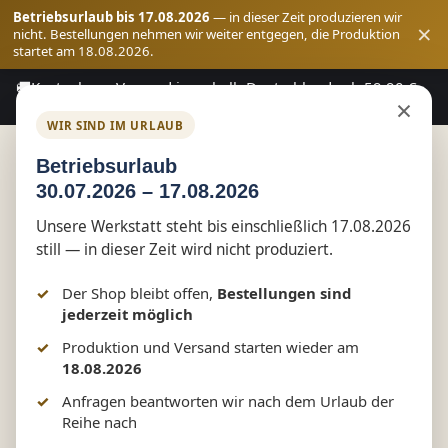
Betriebsurlaub bis 17.08.2026
— in dieser Zeit produzieren wir
×
nicht. Bestellungen nehmen wir weiter entgegen, die Produktion
startet am 18.08.2026.
🚚
Kostenloser Versand innerhalb Deutschlands ab 59,90 €
Zum Hauptinhalt springen
×
Bestellwert
WIR SIND IM URLAUB
Betriebsurlaub
30.07.2026 – 17.08.2026
Shop
Vereinswelt
RGZ Tessin
Unsere Werkstatt steht bis einschließlich 17.08.2026
still — in dieser Zeit wird nicht produziert.
RGZ Tessin Kinder-
Der Shop bleibt offen,
Bestellungen sind
Softshelljacke – mit Rücken-
jederzeit möglich
Produktion und Versand starten wieder am
und Brustdruck |
18.08.2026
Vereinskleidung by Marketing-
Anfragen beantworten wir nach dem Urlaub der
Reihe nach
MV