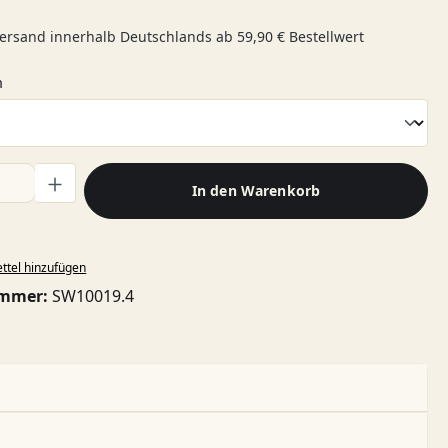
ersand innerhalb Deutschlands ab 59,90 € Bestellwert
auswählen
n
l: Gib den gewünschten Wert ein oder benutze die Schaltflächen
In den Warenkorb
ttel hinzufügen
ummer:
SW10019.4