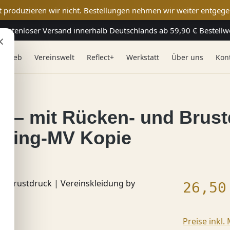
t produzieren wir nicht. Bestellungen nehmen wir weiter entgege
Kostenloser Versand innerhalb Deutschlands ab 59,90 € Bestellw
×
 & Web
Vereinswelt
Reflect+
Werkstatt
Über uns
Kon
t – mit Rücken- und Brust
eting-MV Kopie
Regulärer
26,50
Preise inkl.