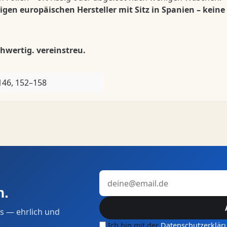
n europäischen Hersteller mit Sitz in Spanien – keine
hwertig. vereinstreu.
146, 152–158
E-Mail-Adresse
n.
s — ehrlich und
Ich bin mit der
Datenschutzerklär