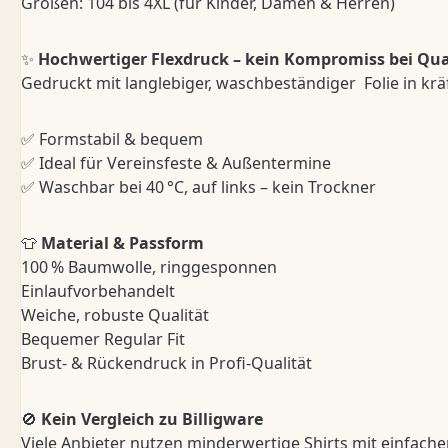
Größen: 104 bis 4XL (für Kinder, Damen & Herren)
✨
Hochwertiger Flexdruck – kein Kompromiss bei Qua
Gedruckt mit langlebiger, waschbeständiger Folie in kräf
✅ Formstabil & bequem
✅ Ideal für Vereinsfeste & Außentermine
✅ Waschbar bei 40 °C, auf links – kein Trockner
👕
Material & Passform
100 % Baumwolle, ringgesponnen
Einlaufvorbehandelt
Weiche, robuste Qualität
Bequemer Regular Fit
Brust- & Rückendruck in Profi-Qualität
🚫
Kein Vergleich zu Billigware
Viele Anbieter nutzen minderwertige Shirts mit einfache