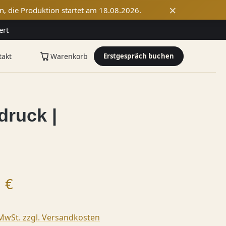
×
n, die Produktion startet am 18.08.2026.
ert
takt
Warenkorb
Erstgespräch buchen
druck |
 Preis:
 €
 MwSt. zzgl. Versandkosten