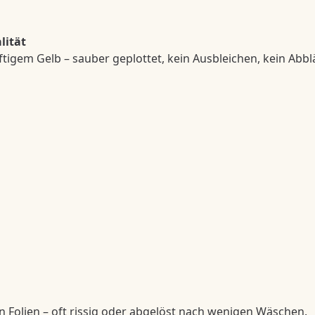
lität
tigem Gelb – sauber geplottet, kein Ausbleichen, kein Abbl
n Folien – oft rissig oder abgelöst nach wenigen Wäschen.