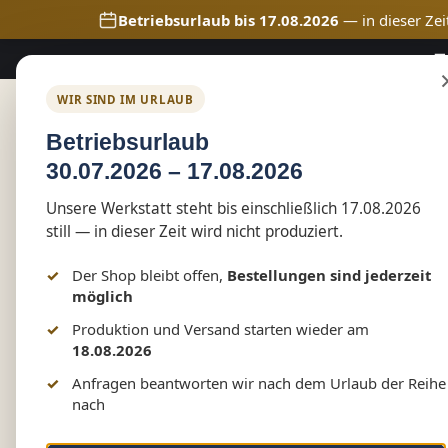
Betriebsurlaub bis 17.08.2026
— in dieser Zei
🚚
m Hauptinhalt springen
Zur Suche springen
Zur Hauptnavigation springen
WIR SIND IM URLAUB
Home
Shop
Marketing
Betriebsurlaub
30.07.2026 – 17.08.2026
Shop
Vereinswelt
RGZ Tessin
Unsere Werkstatt steht bis einschließlich 17.08.2026
RGZ Tessin Kinder T-Shir
still — in dieser Zeit wird nicht produziert.
Vereinskleidung by Mark
Der Shop bleibt offen,
Bestellungen sind jederzeit
möglich
Produktion und Versand starten wieder am
18.08.2026
Bildergalerie überspringen
Anfragen beantworten wir nach dem Urlaub der Reihe
nach