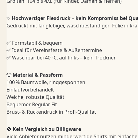
Größen: 104 bis 4XL (für Kinder, Damen & Herren)
✨
Hochwertiger Flexdruck – kein Kompromiss bei Qua
Gedruckt mit langlebiger, waschbeständiger Folie in kräf
✅ Formstabil & bequem
✅ Ideal für Vereinsfeste & Außentermine
✅ Waschbar bei 40 °C, auf links – kein Trockner
👕
Material & Passform
100 % Baumwolle, ringgesponnen
Einlaufvorbehandelt
Weiche, robuste Qualität
Bequemer Regular Fit
Brust- & Rückendruck in Profi-Qualität
🚫
Kein Vergleich zu Billigware
Viele Anbieter nutzen minderwertige Shirts mit einfache