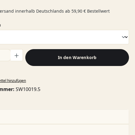
ersand innerhalb Deutschlands ab 59,90 € Bestellwert
auswählen
n
l: Gib den gewünschten Wert ein oder benutze die Schaltflächen
In den Warenkorb
ttel hinzufügen
ummer:
SW10019.5