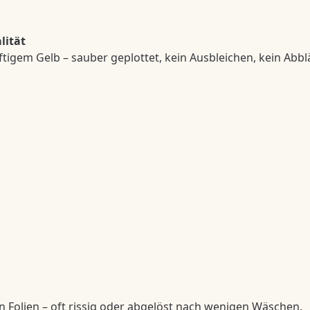
lität
tigem Gelb – sauber geplottet, kein Ausbleichen, kein Abbl
n Folien – oft rissig oder abgelöst nach wenigen Wäschen.