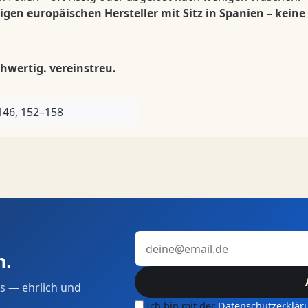
n europäischen Hersteller mit Sitz in Spanien – keine
hwertig. vereinstreu.
146, 152–158
E-Mail-Adresse
n.
s — ehrlich und
Ich bin mit der
Datenschutzerklär