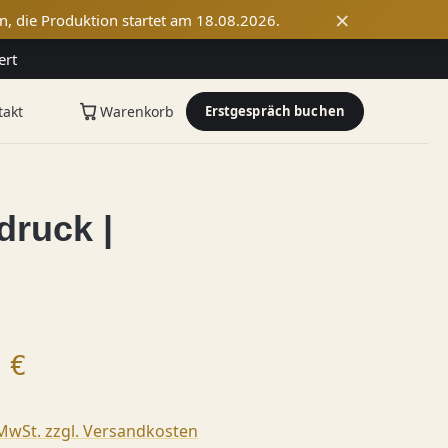
×
n, die Produktion startet am 18.08.2026.
ert
takt
Warenkorb
Erstgespräch buchen
druck |
 Preis:
 €
 MwSt. zzgl. Versandkosten