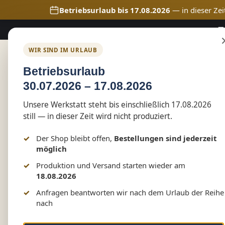
Betriebsurlaub bis 17.08.2026
— in dieser Zei
🚚
m Hauptinhalt springen
Zur Suche springen
Zur Hauptnavigation springen
WIR SIND IM URLAUB
Home
Shop
Marketing
Betriebsurlaub
30.07.2026 – 17.08.2026
Shop
Vereinswelt
RGZ Tessin
Unsere Werkstatt steht bis einschließlich 17.08.2026
RGZ Tessin Kinder T-Shir
still — in dieser Zeit wird nicht produziert.
Vereinskleidung by Mark
Der Shop bleibt offen,
Bestellungen sind jederzeit
möglich
Produktion und Versand starten wieder am
18.08.2026
Bildergalerie überspringen
Anfragen beantworten wir nach dem Urlaub der Reihe
nach