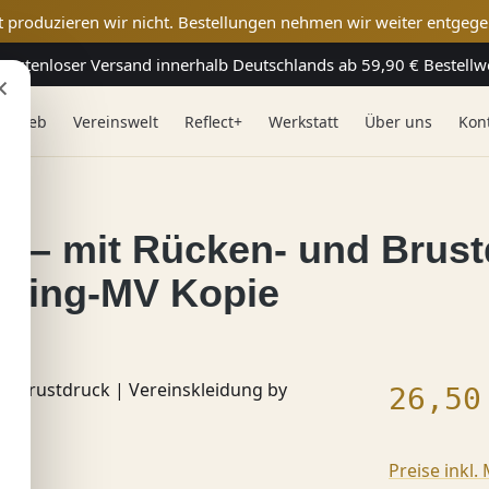
t produzieren wir nicht. Bestellungen nehmen wir weiter entgege
Kostenloser Versand innerhalb Deutschlands ab 59,90 € Bestellw
×
 & Web
Vereinswelt
Reflect+
Werkstatt
Über uns
Kon
t – mit Rücken- und Brust
eting-MV Kopie
Regulärer
26,50
Preise inkl.