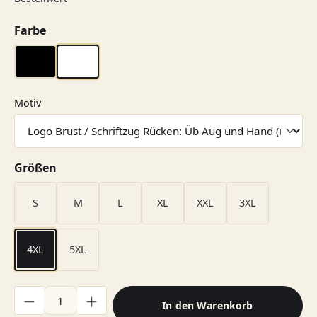
auswählen
Farbe
schwarz
weiß
auswählen
Motiv
auswählen
Größen
S
M
L
XL
XXL
3XL
4XL
5XL
Produkt Anzahl: Gib den gewünschten Wert ein oder benutze di
In den Warenkorb