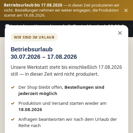
Betriebsurlaub bis 17.08.2026
— in dieser Zeit produzieren wir
×
nicht. Bestellungen nehmen wir weiter entgegen, die Produktion
startet am 18.08.2026.
🚚
Kostenloser Versand innerhalb Deutschlands ab 59,90 €
Zum Hauptinhalt springen
×
Bestellwert
WIR SIND IM URLAUB
Betriebsurlaub
30.07.2026 – 17.08.2026
Shop
Vereinswelt
Schützenzunft Tessin
Unsere Werkstatt steht bis einschließlich 17.08.2026
still — in dieser Zeit wird nicht produziert.
T-Shirt Herren Rundhals Shirt
Der Shop bleibt offen,
Bestellungen sind
jederzeit möglich
Produktion und Versand starten wieder am
Bildergalerie überspringen
18.08.2026
Anfragen beantworten wir nach dem Urlaub der
Reihe nach