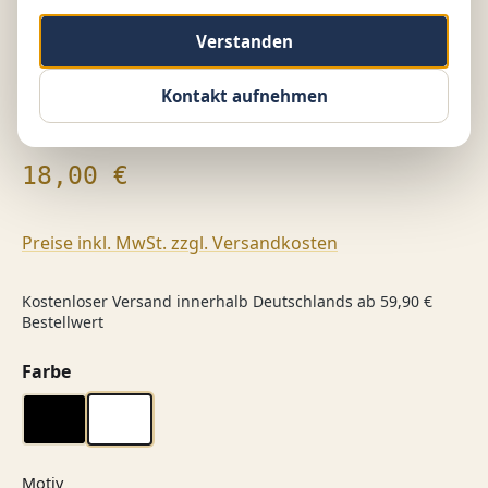
Verstanden
Kontakt aufnehmen
Regulärer Preis:
18,00 €
Preise inkl. MwSt. zzgl. Versandkosten
Kostenloser Versand innerhalb Deutschlands ab 59,90 €
Bestellwert
auswählen
Farbe
schwarz
weiß
auswählen
Motiv