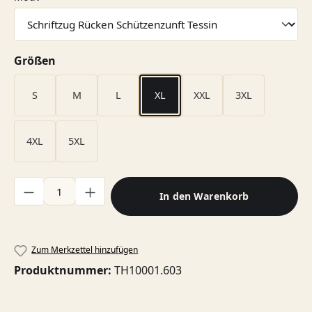
auswählen
Größen
S
M
L
XL
XXL
3XL
4XL
5XL
Produkt Anzahl: Gib den gewünschten Wert ein oder benutze di
In den Warenkorb
Zum Merkzettel hinzufügen
Produktnummer:
TH10001.603