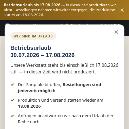
Betriebsurlaub bis 17.08.2026
— in dieser Zeit produzieren wir
×
nicht. Bestellungen nehmen wir weiter entgegen, die Produktion
startet am 18.08.2026.
🚚
Kostenloser Versand innerhalb Deutschlands ab 59,90 €
Zum Hauptinhalt springen
×
Bestellwert
WIR SIND IM URLAUB
Betriebsurlaub
30.07.2026 – 17.08.2026
Shop
Vereinswelt
Schützenzunft Tessin
Unsere Werkstatt steht bis einschließlich 17.08.2026
still — in dieser Zeit wird nicht produziert.
T-Shirt Herren Rundhals Shirt
Der Shop bleibt offen,
Bestellungen sind
jederzeit möglich
Produktion und Versand starten wieder am
Bildergalerie überspringen
18.08.2026
Anfragen beantworten wir nach dem Urlaub der
Reihe nach