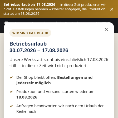
Betriebsurlaub bis 17.08.2026
— in dieser Zeit produzieren wir
×
nicht. Bestellungen nehmen wir weiter entgegen, die Produktion
startet am 18.08.2026.
🚚
Kostenloser Versand innerhalb Deutschlands ab 59,90 €
Zum Hauptinhalt springen
×
Bestellwert
WIR SIND IM URLAUB
Betriebsurlaub
30.07.2026 – 17.08.2026
Shop
reflect+
Unsere Werkstatt steht bis einschließlich 17.08.2026
still — in dieser Zeit wird nicht produziert.
Traktor Kids Softshell Jacket |
Der Shop bleibt offen,
Bestellungen sind
reflect+ by Marketing-MV
jederzeit möglich
Produktion und Versand starten wieder am
18.08.2026
Anfragen beantworten wir nach dem Urlaub der
Bildergalerie überspringen
Reihe nach