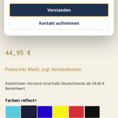
Verstanden
Kontakt aufnehmen
Regulärer Preis:
44,95 €
Preise inkl. MwSt. zzgl. Versandkosten
Kostenloser Versand innerhalb Deutschlands ab 59,90 €
Bestellwert
auswählen
Farben reflect+
Aquamarin
dark navy
dunkel blau
gelb
rot
schwarz