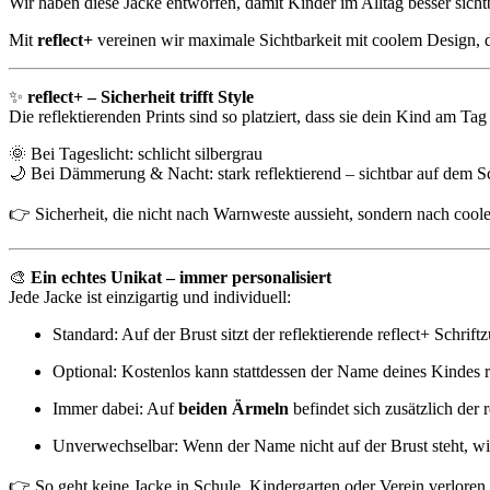
Wir haben diese Jacke entworfen, damit Kinder im Alltag besser sichtb
Mit
reflect+
vereinen wir maximale Sichtbarkeit mit coolem Design, d
✨
reflect+ – Sicherheit trifft Style
Die reflektierenden Prints sind so platziert, dass sie dein Kind am T
🌞 Bei Tageslicht: schlicht silbergrau
🌙 Bei Dämmerung & Nacht: stark reflektierend – sichtbar auf dem 
👉 Sicherheit, die nicht nach Warnweste aussieht, sondern nach cool
🎨
Ein echtes Unikat – immer personalisiert
Jede Jacke ist einzigartig und individuell:
Standard: Auf der Brust sitzt der reflektierende reflect+ Schriftz
Optional: Kostenlos kann stattdessen der Name deines Kindes re
Immer dabei: Auf
beiden Ärmeln
befindet sich zusätzlich der r
Unverwechselbar: Wenn der Name nicht auf der Brust steht, wi
👉 So geht keine Jacke in Schule, Kindergarten oder Verein verloren 