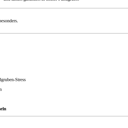
besonders.
dgruben-Stress
n
meln