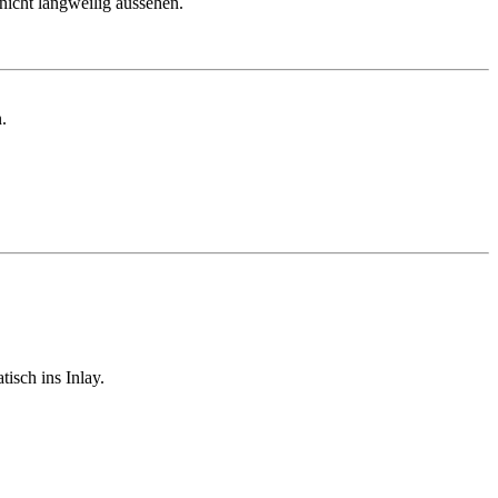
 nicht langweilig aussehen.
.
isch ins Inlay.