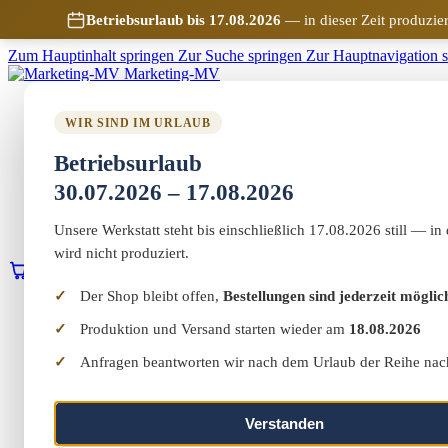
Betriebsurlaub bis 17.08.2026
— in dieser Zeit produzier
Zum Hauptinhalt springen
Zur Suche springen
Zur Hauptnavigation 
Marketing-MV
Home
WIR SIND IM URLAUB
Shop
Marketing & Web
Betriebsurlaub
Vereinswelt
Reflect+
30.07.2026 – 17.08.2026
Werkstatt
Über uns
Unsere Werkstatt steht bis einschließlich 17.08.2026 still — in 
Kontakt
wird nicht produziert.
0
Warenkorb
Erstgespräch buchen
Der Shop bleibt offen,
Bestellungen sind jederzeit möglic
Home
Shop
Produktion und Versand starten wieder am
18.08.2026
Marketing & Web
Anfragen beantworten wir nach dem Urlaub der Reihe nac
Vereinswelt
Reflect+
Werkstatt
Über uns
Verstanden
Kontakt