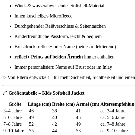
Wind- & wasserabweisendes Softshell-Material
Innen kuscheliges Microfleece
Durchgehender Reißverschluss & Seitentaschen
Kinderfreundliche Passform, leicht & bequem
Brustdruck: reflect+ oder Name (beides reflektierend)
reflect+ Prints auf beiden Ärmeln
immer enthalten
Immer personalisiert: Name auf Brust oder im Inlay
✨ Von Eltern entwickelt – für mehr Sicherheit, Sichtbarkeit und eine
📏
Größentabelle – Kids Softshell Jacket
Größe
Länge (cm)
Breite (cm)
Ärmel (cm)
Altersempfehlun
3–4 Jahre
46
38
41
ca. 3–4 Jahre
5–6 Jahre
49
40
45
ca. 5–6 Jahre
7–8 Jahre
52
42
49
ca. 7–8 Jahre
9–10 Jahre
55
44
53
ca. 9–10 Jahre