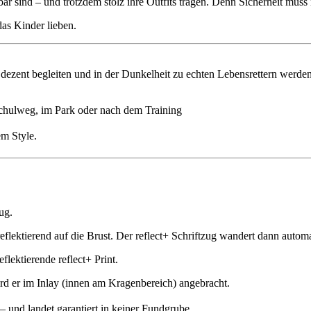
ar sind – und trotzdem stolz ihre Outfits tragen. Denn Sicherheit muss
as Kinder lieben.
ag dezent begleiten und in der Dunkelheit zu echten Lebensrettern werden
Schulweg, im Park oder nach dem Training
em Style.
ug.
flektierend auf die Brust. Der reflect+ Schriftzug wandert dann automat
eflektierende reflect+ Print.
rd er im Inlay (innen am Kragenbereich) angebracht.
– und landet garantiert in keiner Fundgrube.