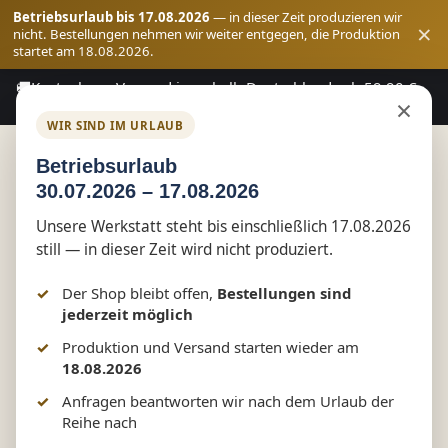
Betriebsurlaub bis 17.08.2026
— in dieser Zeit produzieren wir
×
nicht. Bestellungen nehmen wir weiter entgegen, die Produktion
startet am 18.08.2026.
🚚
Kostenloser Versand innerhalb Deutschlands ab 59,90 €
Zum Hauptinhalt springen
×
Bestellwert
WIR SIND IM URLAUB
Betriebsurlaub
30.07.2026 – 17.08.2026
Shop
Funwear
Unsere Werkstatt steht bis einschließlich 17.08.2026
still — in dieser Zeit wird nicht produziert.
Wegen Reizüberflutung
Der Shop bleibt offen,
Bestellungen sind
geschlossen – Fun Shirt by
jederzeit möglich
Produktion und Versand starten wieder am
Marketing-MV.com
18.08.2026
Anfragen beantworten wir nach dem Urlaub der
Reihe nach
Bildergalerie überspringen