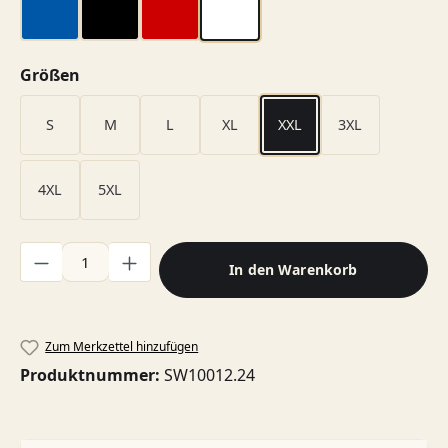
blau
schwarz
rot
weiß
auswählen
Größen
S
M
L
XL
XXL
3XL
4XL
5XL
Produkt Anzahl: Gib den gewünschten Wert ein oder benutze di
In den Warenkorb
Zum Merkzettel hinzufügen
Produktnummer:
SW10012.24