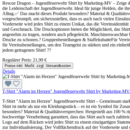
Rescue Dragon – Jugendfeuerwehr Shirt by Marketing-MV – Zeige dein
die Leidenschaft der Jugendfeuerwehr. Ideal für junge Helden, die ih
Alltag.✅ Das macht dieses Produkt besonders? Material & Qualitätsver
vorgeschrumpft, um sicherzustellen, dass es auch nach vielen Einsät
Vorderseite wird jedes Shirt zu einem Unikat, das die Vereinsidentit
und Geschmack. Die Druckoptionen bieten die Möglichkeit, das Shirt i
angenehm zu tragen, sondern auch pflegeleicht. Maschinenwaschbar be
Drucke zu schonen.? Gruppenbestellungen & StaffelrabatteFür Vereine 
für Vereinsbestellungen, um den Teamgeist zu stärken und ein einheit
jedem getragenen Shirt! ??
Regulärer Preis:
21,99 €
Preise inkl. MwSt. zzgl. Versandkosten
Details
T-Shirt "Alarm im Herzen" Jugendfeuerwehr Shirt by Marketing-M
T-Shirt "Alarm im Herzen" Jugendfeuerwehr Shirt – Gemeinsam stark
Shirt ist mehr als nur ein Kleidungsstück – es ist ein Symbol für Z
besonders? Material & Qualitätsversprechen: Hergestellt aus 100 % r
hochwertige Verarbeitung garantiert, dass das Shirt auch nach zahlr
Logo auf dem Rücken wird jedes Shirt zu einem einzigartigen Stateme
zur Individualisierung. Der Vollflächendruck auf der Vorderseite und