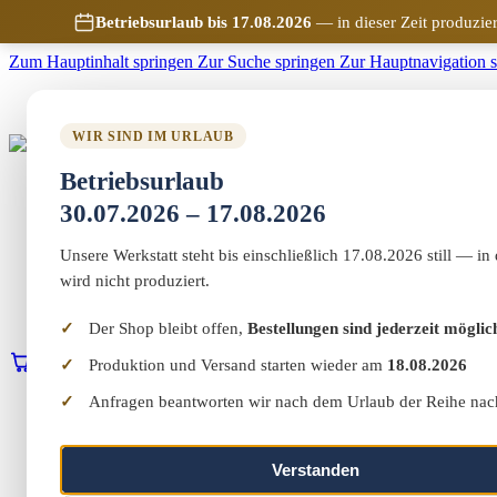
Betriebsurlaub bis 17.08.2026
— in dieser Zeit produzier
Zum Hauptinhalt springen
Zur Suche springen
Zur Hauptnavigation 
WIR SIND IM URLAUB
Marketing-MV
Betriebsurlaub
Home
Shop
30.07.2026 – 17.08.2026
Marketing & Web
Vereinswelt
Unsere Werkstatt steht bis einschließlich 17.08.2026 still — in 
Reflect+
wird nicht produziert.
Werkstatt
Über uns
Kontakt
Der Shop bleibt offen,
Bestellungen sind jederzeit möglic
Produktion und Versand starten wieder am
18.08.2026
0
Warenkorb
Erstgespräch buchen
Anfragen beantworten wir nach dem Urlaub der Reihe nac
Home
Shop
Marketing & Web
Vereinswelt
Verstanden
Reflect+