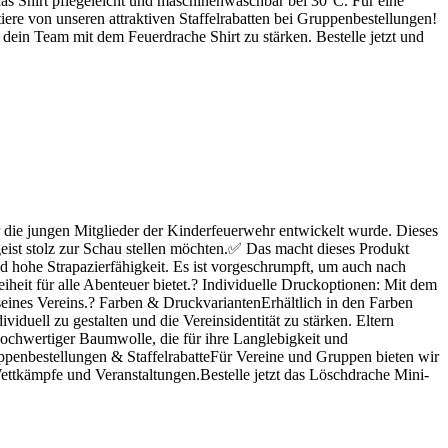
das Shirt pflegeleicht und maschinenwaschbar bei 30°C. Für eine
ere von unseren attraktiven Staffelrabatten bei Gruppenbestellungen!
, dein Team mit dem Feuerdrache Shirt zu stärken. Bestelle jetzt und
 die jungen Mitglieder der Kinderfeuerwehr entwickelt wurde. Dieses
geist stolz zur Schau stellen möchten.✅ Das macht dieses Produkt
d hohe Strapazierfähigkeit. Es ist vorgeschrumpft, um auch nach
heit für alle Abenteuer bietet.? Individuelle Druckoptionen: Mit dem
eines Vereins.? Farben & DruckvariantenErhältlich in den Farben
duell zu gestalten und die Vereinsidentität zu stärken. Eltern
ochwertiger Baumwolle, die für ihre Langlebigkeit und
uppenbestellungen & StaffelrabatteFür Vereine und Gruppen bieten wir
 Wettkämpfe und Veranstaltungen.Bestelle jetzt das Löschdrache Mini-