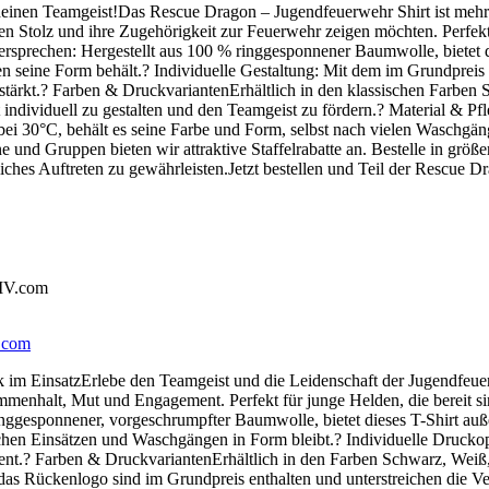
en Teamgeist!Das Rescue Dragon – Jugendfeuerwehr Shirt ist mehr als
ren Stolz und ihre Zugehörigkeit zur Feuerwehr zeigen möchten. Perfek
sprechen: Hergestellt aus 100 % ringgesponnener Baumwolle, bietet die
zen seine Form behält.? Individuelle Gestaltung: Mit dem im Grundpre
ät stärkt.? Farben & DruckvariantenErhältlich in den klassischen Farbe
ndividuell zu gestalten und den Teamgeist zu fördern.? Material & Pfl
i 30°C, behält es seine Farbe und Form, selbst nach vielen Waschgäng
und Gruppen bieten wir attraktive Staffelrabatte an. Bestelle in größ
liches Auftreten zu gewährleisten.Jetzt bestellen und Teil der Rescue
V.com
 im EinsatzErlebe den Teamgeist und die Leidenschaft der Jugendfeue
usammenhalt, Mut und Engagement. Perfekt für junge Helden, die bereit
inggesponnener, vorgeschrumpfter Baumwolle, bietet dieses T-Shirt auß
eichen Einsätzen und Waschgängen in Form bleibt.? Individuelle Drucko
nt.? Farben & DruckvariantenErhältlich in den Farben Schwarz, Weiß, N
 das Rückenlogo sind im Grundpreis enthalten und unterstreichen die Ver