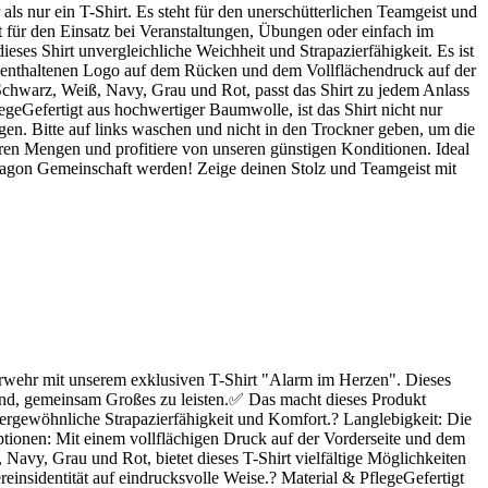
 nur ein T-Shirt. Es steht für den unerschütterlichen Teamgeist und
t für den Einsatz bei Veranstaltungen, Übungen oder einfach im
ses Shirt unvergleichliche Weichheit und Strapazierfähigkeit. Es ist
is enthaltenen Logo auf dem Rücken und dem Vollflächendruck auf der
n Schwarz, Weiß, Navy, Grau und Rot, passt das Shirt zu jedem Anlass
egeGefertigt aus hochwertiger Baumwolle, ist das Shirt nicht nur
en. Bitte auf links waschen und nicht in den Trockner geben, um die
eren Mengen und profitiere von unseren günstigen Konditionen. Ideal
 Dragon Gemeinschaft werden! Zeige deinen Stolz und Teamgeist mit
rwehr mit unserem exklusiven T-Shirt "Alarm im Herzen". Dieses
 sind, gemeinsam Großes zu leisten.✅ Das macht dieses Produkt
ergewöhnliche Strapazierfähigkeit und Komfort.?️ Langlebigkeit: Die
ptionen: Mit einem vollflächigen Druck auf der Vorderseite und dem
avy, Grau und Rot, bietet dieses T-Shirt vielfältige Möglichkeiten
einsidentität auf eindrucksvolle Weise.? Material & PflegeGefertigt