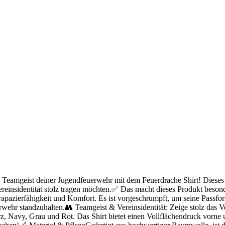
amgeist deiner Jugendfeuerwehr mit dem Feuerdrache Shirt! Dieses T-
einsidentität stolz tragen möchten.✅ Das macht dieses Produkt besond
apazierfähigkeit und Komfort. Es ist vorgeschrumpft, um seine Passfo
rwehr standzuhalten.👥 Teamgeist & Vereinsidentität: Zeige stolz das
, Navy, Grau und Rot. Das Shirt bietet einen Vollflächendruck vorne 