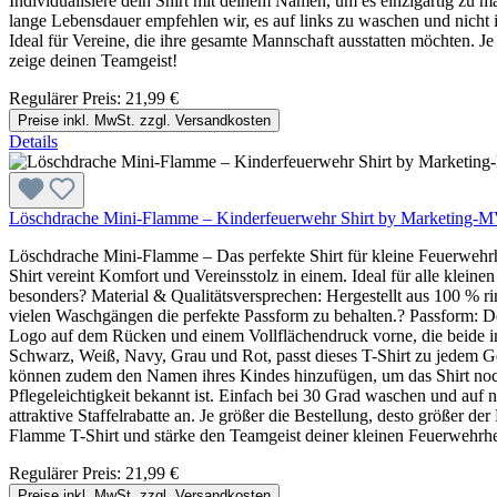
Individualisiere dein Shirt mit deinem Namen, um es einzigartig zu 
lange Lebensdauer empfehlen wir, es auf links zu waschen und nicht i
Ideal für Vereine, die ihre gesamte Mannschaft ausstatten möchten. Je
zeige deinen Teamgeist!
Regulärer Preis:
21,99 €
Preise inkl. MwSt. zzgl. Versandkosten
Details
Löschdrache Mini-Flamme – Kinderfeuerwehr Shirt by Marketing-
Löschdrache Mini-Flamme – Das perfekte Shirt für kleine Feuerwehrh
Shirt vereint Komfort und Vereinsstolz in einem. Ideal für alle klei
besonders? Material & Qualitätsversprechen: Hergestellt aus 100 % r
vielen Waschgängen die perfekte Passform zu behalten.? Passform: De
Logo auf dem Rücken und einem Vollflächendruck vorne, die beide im
Schwarz, Weiß, Navy, Grau und Rot, passt dieses T-Shirt zu jedem Ges
können zudem den Namen ihres Kindes hinzufügen, um das Shirt noch 
Pflegeleichtigkeit bekannt ist. Einfach bei 30 Grad waschen und auf
attraktive Staffelrabatte an. Je größer die Bestellung, desto größer 
Flamme T-Shirt und stärke den Teamgeist deiner kleinen Feuerwehrh
Regulärer Preis:
21,99 €
Preise inkl. MwSt. zzgl. Versandkosten