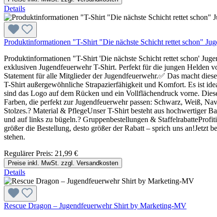
Details
Produktinformationen "T-Shirt "Die nächste Schicht rettet schon" 
Produktinformationen "T-Shirt 'Die nächste Schicht rettet schon' 
exklusiven Jugendfeuerwehr T-Shirt. Perfekt für die jungen Helden vo
Statement für alle Mitglieder der Jugendfeuerwehr.✅ Das macht diese
T-Shirt außergewöhnliche Strapazierfähigkeit und Komfort. Es ist ide
sind das Logo auf dem Rücken und ein Vollflächendruck vorne. Diese 
Farben, die perfekt zur Jugendfeuerwehr passen: Schwarz, Weiß, Navy
Stolzes.? Material & PflegeUnser T-Shirt besteht aus hochwertiger Ba
und auf links zu bügeln.? Gruppenbestellungen & StaffelrabatteProfitie
größer die Bestellung, desto größer der Rabatt – sprich uns an!Jetzt 
stehen.
Regulärer Preis:
21,99 €
Preise inkl. MwSt. zzgl. Versandkosten
Details
Rescue Dragon – Jugendfeuerwehr Shirt by Marketing-MV