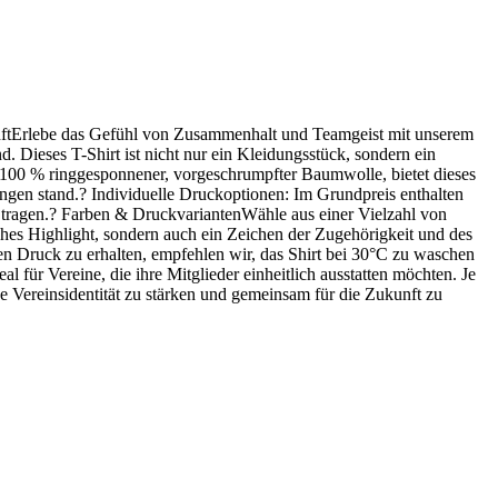
unftErlebe das Gefühl von Zusammenhalt und Teamgeist mit unserem
 Dieses T-Shirt ist nicht nur ein Kleidungsstück, sondern ein
s 100 % ringgesponnener, vorgeschrumpfter Baumwolle, bietet dieses
ngen stand.?️ Individuelle Druckoptionen: Im Grundpreis enthalten
u tragen.? Farben & DruckvariantenWähle aus einer Vielzahl von
hes Highlight, sondern auch ein Zeichen der Zugehörigkeit und des
den Druck zu erhalten, empfehlen wir, das Shirt bei 30°C zu waschen
l für Vereine, die ihre Mitglieder einheitlich ausstatten möchten. Je
ne Vereinsidentität zu stärken und gemeinsam für die Zukunft zu