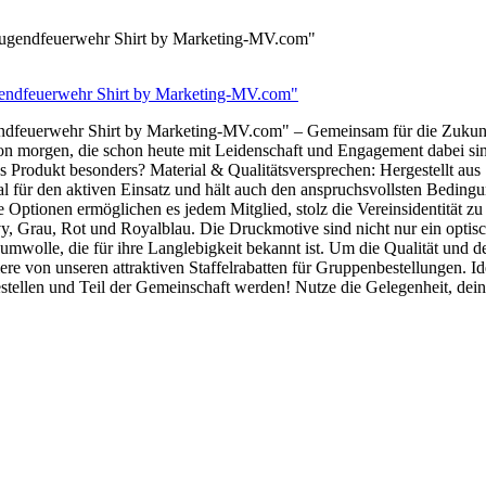
Jugendfeuerwehr Shirt by Marketing-MV.com"
Jugendfeuerwehr Shirt by Marketing-MV.com" – Gemeinsam für die Zuk
n morgen, die schon heute mit Leidenschaft und Engagement dabei sind.
s Produkt besonders? Material & Qualitätsversprechen: Hergestellt au
al für den aktiven Einsatz und hält auch den anspruchsvollsten Bedingu
Optionen ermöglichen es jedem Mitglied, stolz die Vereinsidentität z
, Grau, Rot und Royalblau. Die Druckmotive sind nicht nur ein optisc
umwolle, die für ihre Langlebigkeit bekannt ist. Um die Qualität und 
re von unseren attraktiven Staffelrabatten für Gruppenbestellungen. Idea
bestellen und Teil der Gemeinschaft werden! Nutze die Gelegenheit, dei