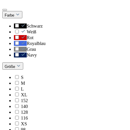
Farbe
Schwarz
Weiß
Rot
Royalblau
Grau
Navy
Größe
S
M
L
XL
152
140
128
116
XS
98