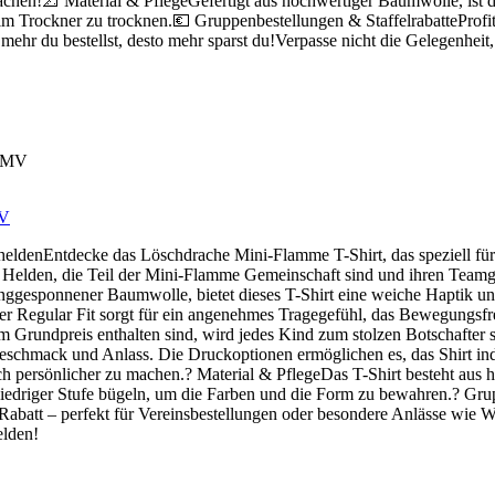
machen!📐 Material & PflegeGefertigt aus hochwertiger Baumwolle, ist 
m Trockner zu trocknen.💶 Gruppenbestellungen & StaffelrabatteProfiti
 mehr du bestellst, desto mehr sparst du!Verpasse nicht die Gelegenheit
MV
eldenEntdecke das Löschdrache Mini-Flamme T-Shirt, das speziell für
nen Helden, die Teil der Mini-Flamme Gemeinschaft sind und ihren Team
inggesponnener Baumwolle, bietet dieses T-Shirt eine weiche Haptik un
r Regular Fit sorgt für ein angenehmes Tragegefühl, das Bewegungsfrei
 Grundpreis enthalten sind, wird jedes Kind zum stolzen Botschafter s
chmack und Anlass. Die Druckoptionen ermöglichen es, das Shirt indivi
persönlicher zu machen.? Material & PflegeDas T-Shirt besteht aus h
 niedriger Stufe bügeln, um die Farben und die Form zu bewahren.? Gr
der Rabatt – perfekt für Vereinsbestellungen oder besondere Anlässe wie
elden!